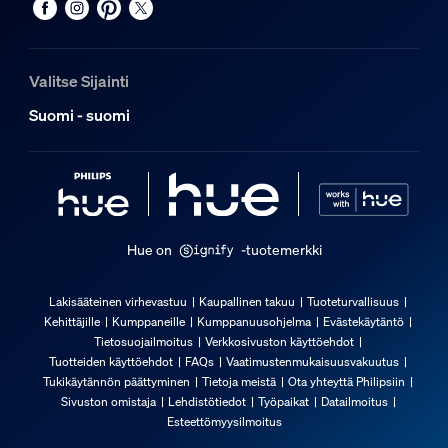
Valitse Sijainti
Suomi - suomi
Hue on
-tuotemerkki
Lakisääteinen virhevastuu
Kaupallinen takuu
Tuoteturvallisuus
Kehittäjille
Kumppaneille
Kumppanuusohjelma
Evästekäytäntö
Tietosuojailmoitus
Verkkosivuston käyttöehdot
Tuotteiden käyttöehdot
FAQs
Vaatimustenmukaisuusvakuutus
Tukikäytännön päättyminen
Tietoja meistä
Ota yhteyttä Philipsiin
Sivuston omistaja
Lehdistötiedot
Työpaikat
Datailmoitus
Esteettömyysilmoitus