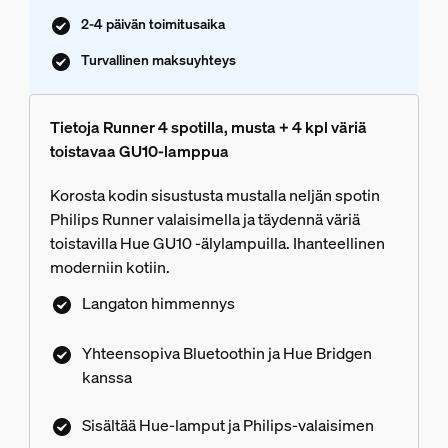
2-4 päivän toimitusaika
Turvallinen maksuyhteys
Tietoja Runner 4 spotilla, musta + 4 kpl väriä
toistavaa GU10-lamppua
Korosta kodin sisustusta mustalla neljän spotin
Philips Runner valaisimella ja täydennä väriä
toistavilla Hue GU10 -älylampuilla. Ihanteellinen
moderniin kotiin.
Langaton himmennys
Yhteensopiva Bluetoothin ja Hue Bridgen
kanssa
Sisältää Hue-lamput ja Philips-valaisimen