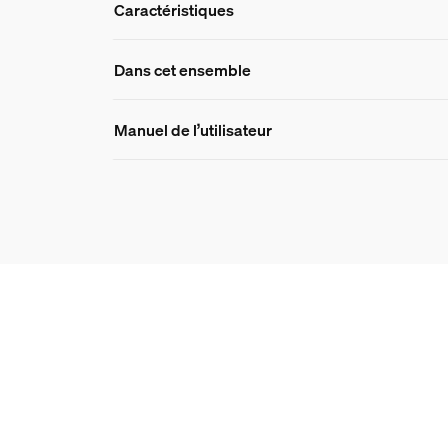
Caractéristiques
Caractéristique
Dans cet ensemble
Manuel de l’utilisateur
Numéro de produit (EAN/UPC)
8719514870222
Renseignements sur le 
Hue Caméra filaire Secure
3