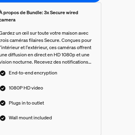
À propos de Bundle: 3x Secure wired
camera
Gardez un œil sur toute votre maison avec
trois caméras filaires Secure. Conçues pour
l'intérieur et l'extérieur, ces caméras offrent
une diffusion en direct en HD 1080p et une
vision nocturne. Recevez des notifications
dès que des mouvements sont détectés et
End-to-end encryption
bien plus encore.
1080P HD video
Plugs in to outlet
Wall mount included