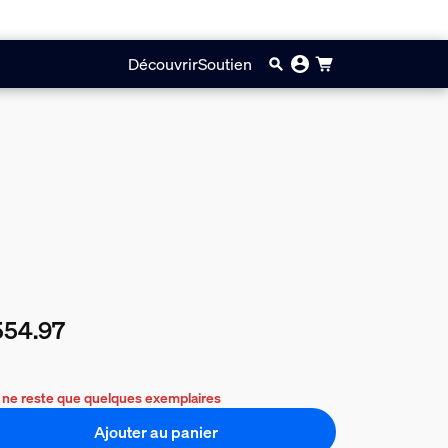
Découvrir
Soutien
554.97
prix actuel est $554.97
l ne reste que quelques exemplaires
Ajouter au panier