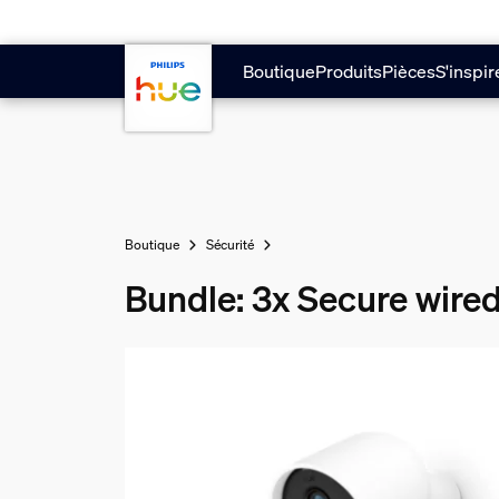
Passer au contenu principal
Boutique
Produits
Pièces
S'inspir
Boutique
Sécurité
Bundle: 3x Secure wire