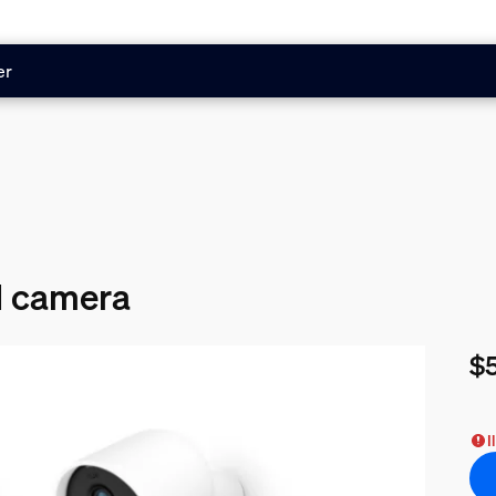
er
d camera
$
Le 
I