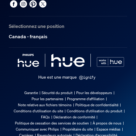
Oui
Comment puis-je ajouter un capteur de
Dimensions et poids de l'emballage
Sélectionnez une position
Puis-je utiliser le capteur de contact Se
EAN/CUP - produit
Canada - français
046677580957
Poids net
Comment puis-je rétablir les paramètr
0,03 kg
Poids brut
0,11 kg
Dois-je brancher des fils électriques po
Hue est une marque
Hauteur
140 mm
Garantie
Sécurité du produit
Pour les développeurs
Longueur
Pour les partenaires
Programme d'affiliation
Mes capteurs de contact Hue Secure pe
72 mm
Note relative aux fichiers témoins
Politique de confidentialité
Conditions d'utilisation du site
Conditions d'utilisation du produit
Largeur
FAQs
Déclaration de conformité
72 mm
Politique de cessation des services de soutien
À propos de nous
Où puis-je installer mon capteur de co
Communiquer avec Philips
Propriétaire du site
Espace médias
Numéro de matériau (12CN)
Carrières
Revendeurs autorisés
Déclaration d'accessibilité