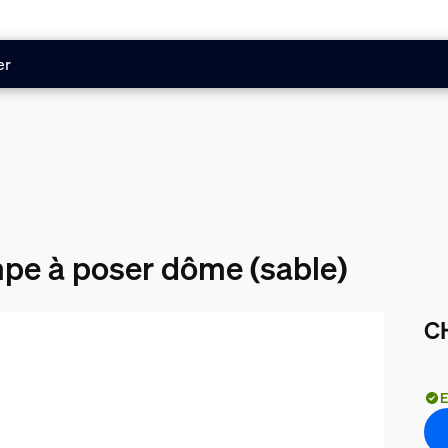
er
mpe à poser dôme (sable)
C
Le 
E