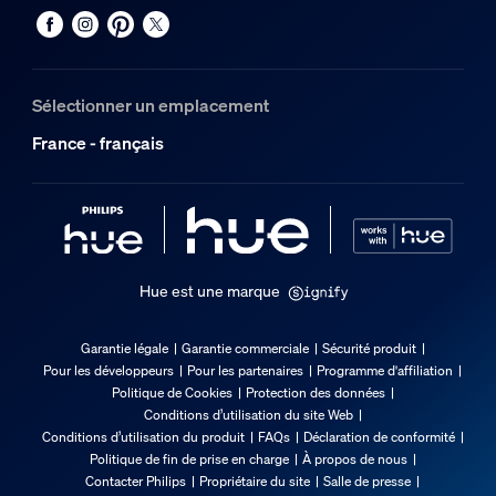
Oui
Garantie
Sélectionner un emplacement
2 ans
France - français
Oui
3 ans
Non
Caractéristiques lumineuses
Hue est une marque
Angle faisc.
36
Garantie légale
Garantie commerciale
Sécurité produit
Pour les développeurs
Pour les partenaires
Programme d'affiliation
Indice de rendu de couleur (IRC)
Politique de Cookies
Protection des données
≥80
Conditions d’utilisation du site Web
Conditions d’utilisation du produit
FAQs
Déclaration de conformité
Temp. de couleur
Politique de fin de prise en charge
À propos de nous
2200-6500 K
Contacter Philips
Propriétaire du site
Salle de presse