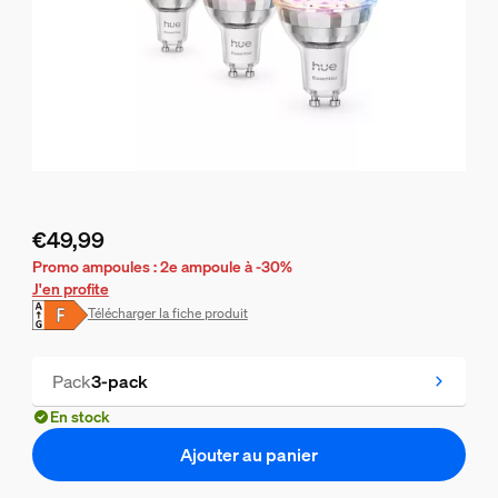
€49,99
Le prix actuel est €49,99
Promo ampoules : 2e ampoule à -30%
J'en profite
Télécharger la fiche produit
Pack
3-pack
En stock
Ajouter au panier