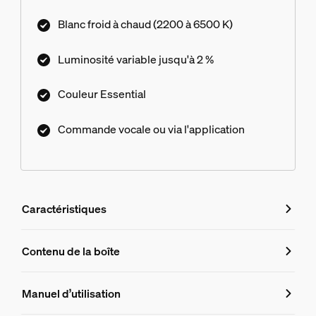
millions de couleurs et une bibliothèque de
Blanc froid à chaud (2200 à 6500 K)
scénarios de lumière conçus par nos experts, ou
personnalisez-les ! Compatible avec tous les
Luminosité variable jusqu'à 2 %
produits Philips Hue.
Couleur Essential
Commande vocale ou via l'application
Caractéristiques
Caractéristiques
Contenu de la boîte
Numéro de produit (EAN/UPC)
Manuel d’utilisation
8721103055330