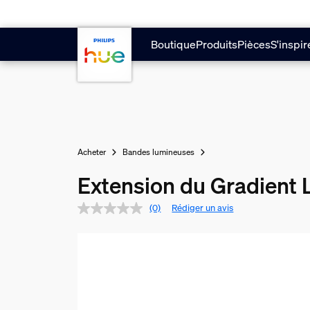
Aller au contenu principal
Boutique
Produits
Pièces
S'inspir
Acheter
Bandes lumineuses
Extension du Gradient 
(0)
Rédiger un avis