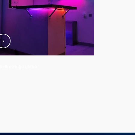
colm Hugo glenn
@dantimm_