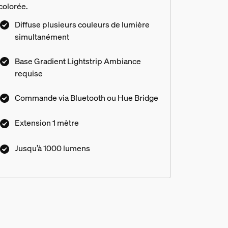
colorée.
Diffuse plusieurs couleurs de lumière
simultanément
Base Gradient Lightstrip Ambiance
requise
Commande via Bluetooth ou Hue Bridge
Extension 1 mètre
Jusqu’à 1000 lumens
trip derrière un téléviseur ou u
radient Lightstrip et le Philips 