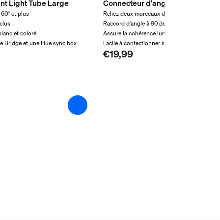
nt Light Tube Large
Connecteur d'angle Hue Flux, lot
60" et plus
Reliez deux morceaux de ruban LED
nclus
Raccord d'angle à 90 degrés
blanc et coloré
Assure la cohérence lumineuse
e Bridge et une Hue sync box
Facile à confectionner soi-même
€19,99