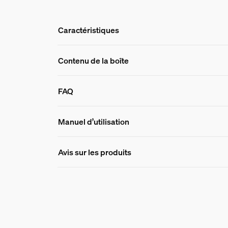
Caractéristiques
Caractéristique
Contenu de la boîte
FAQ
Numéro de produit (EAN/UPC)
8719514339989
FAQ
Manuel d’utilisation
Design et finition
Avis sur les produits
Couleur
Puis-je utiliser le Phil
Blanc
Matériaux
Silicone
Quelle est la différence
Durée de vie