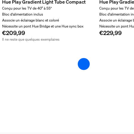
Hue Play Gradient Light Tube Compact
Hue Play Gradie
de Hue
Conçu pour les TV de 40” à 55"
Conçu pour les TV de 
Bloc d'alimentation inclus
Bloc d'alimentation i
Associe un éclairage blanc et coloré
Associe un éclairage 
Nécessite un pont Hue Bridge et une Hue sync box
Nécessite un pont Hu
€209,99
€229,99
Il ne reste que quelques exemplaires
euses