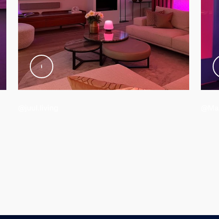
 l’emballage
@juul.living
@Mal