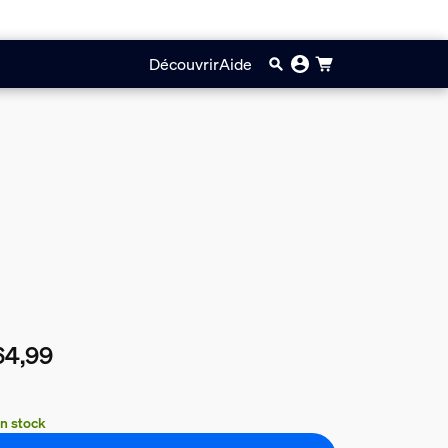
Découvrir
Aide
64,99
prix actuel est €64,99
n stock