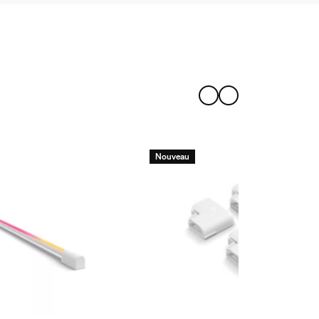
mbiance Gradient Lightstrip ?
Nouveau