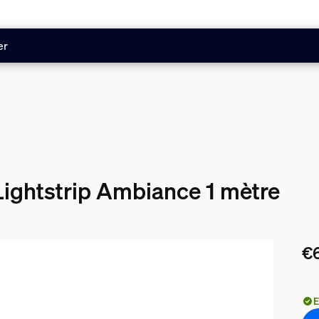
er
Lightstrip Ambiance 1 mètre
€
Le 
E