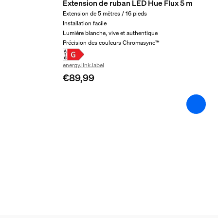
Extension de ruban LED Hue Flux 5 m
Gradable avec l'application et la télécomman
Extension de 5 mètres / 16 pieds
Oui
Installation facile
Lumière blanche, vive et authentique
LED intégrée
Précision des couleurs Chromasync™
Oui
energy.link.label
Garantie
€89,99
2 ans
Oui
Caractéristiques lumin
Indice de rendu de couleur (IRC)
>80
Temp. de couleur
2000-6500 K