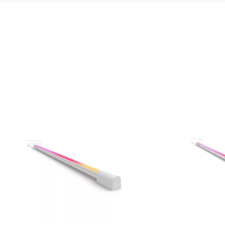
 Hue Lightstrip au Philips Hue A
clus