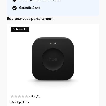
Garantie 2 ans
Équipez-vous parfaitement
Créez un kit
0.0
(0)
0.0
Bridge Pro
sur