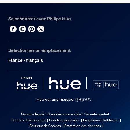
>80
Quelles sont les tailles de Lightstrip H
Temp. de couleur
Se connecter avec Philips Hue
2000-6500 K
Guirlande lumineuse/Ruban lumineux
Peut être coupé
Sélectionner un emplacement
Non
France - français
Peut être agrandi
Non
Tension entrée
220V-240V
Longueur
Hue est une marque
1 874,52 mm
Puissance max. en veille
Garantie légale
Garantie commerciale
Sécurité produit
0,5 W
Pour les développeurs
Pour les partenaires
Programme d'affiliation
Politique de Cookies
Protection des données
Puissance