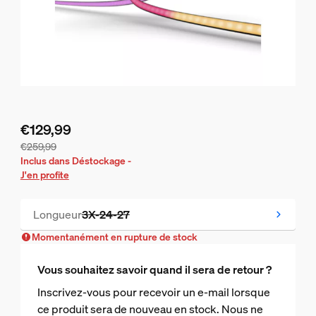
€129,99
€259,99
Le prix actuel est €129,99, le prix d'origine est €259,99
Inclus dans Déstockage -
J'en profite
Longueur
3X-24-27
Temporairement en rupture de stock
Momentanément en rupture de stock
Vous souhaitez savoir quand il sera de retour ?
Inscrivez-vous pour recevoir un e-mail lorsque
ce produit sera de nouveau en stock. Nous ne