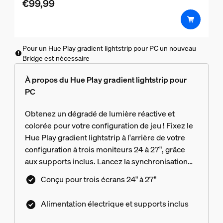
€99,99
5
étoiles.
Pour un Hue Play gradient lightstrip pour PC un nouveau
Bridge est nécessaire
À propos du Hue Play gradient lightstrip pour
PC
Obtenez un dégradé de lumière réactive et
colorée pour votre configuration de jeu ! Fixez le
Hue Play gradient lightstrip à l'arrière de votre
configuration à trois moniteurs 24 à 27", grâce
aux supports inclus. Lancez la synchronisation
avec l'application de bureau Hue Sync pour voir
Conçu pour trois écrans 24" à 27"
l'action sur votre écran se refléter dans la
lumière.
Alimentation électrique et supports inclus