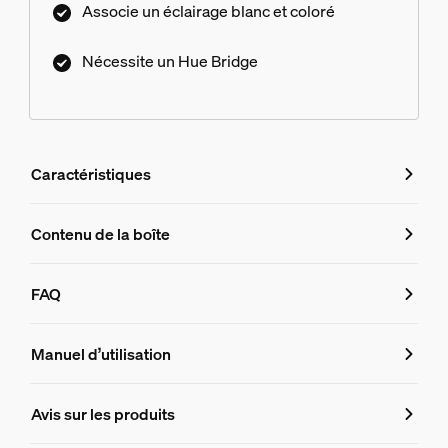
Associe un éclairage blanc et coloré
Nécessite un Hue Bridge
Caractéristiques
Caractéristiques
Contenu de la boîte
Numéro de produit (EAN/UPC)
FAQ
8719514434592
FAQ
Design et finition
Manuel d’utilisation
Couleur
Avis sur les produits
De quelle taille de Lightstrip Hue Play g
Noir