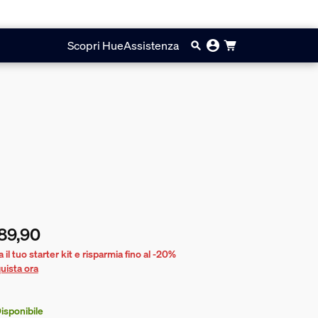
Scopri Hue
Assistenza
89,90
prezzo attuale è € 89,90
 il tuo starter kit e risparmia fino al -20%
uista ora
isponibile