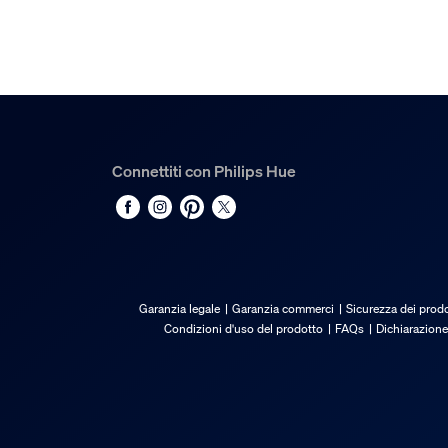
Durata nominale
25.000
Funzionalità aggiuntiva
Cambiacolore (LED)
Sì
Connettiti con Philips Hue
Effetto luce diffusa
Sì
Dimmerabile
Sì
Garanzia legale
Garanzia commerci
Sicurezza dei prodo
Intensità regolabile con app Hue e interruttore
Condizioni d'uso del prodotto
FAQs
Dichiarazione
Sì
FFP - Frustration Free Pack
Sì
LED integrato