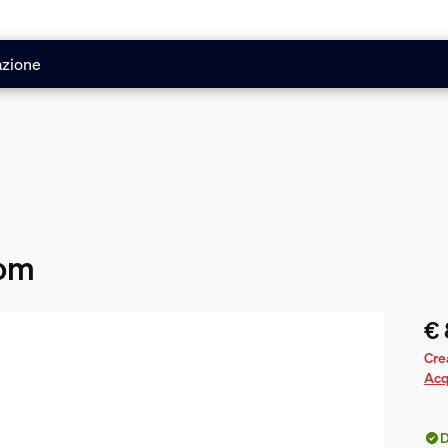
azione
oom
€ 
Il 
Crea
Acq
D