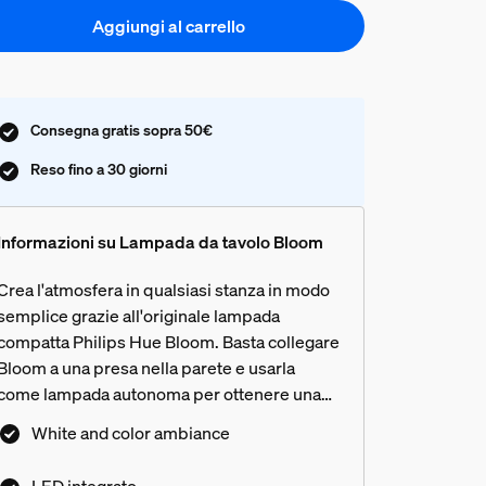
Aggiungi al carrello
Consegna gratis sopra 50€
Reso fino a 30 giorni
Informazioni su Lampada da tavolo Bloom
Crea l'atmosfera in qualsiasi stanza in modo
semplice grazie all'originale lampada
compatta Philips Hue Bloom. Basta collegare
Bloom a una presa nella parete e usarla
come lampada autonoma per ottenere una
luce colorata oppure aggiungerla al sistema
White and color ambiance
Hue per aggiungere nuove sfumature.
Aggiungi il Bridge Hue per sfruttare la