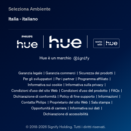
0° C - 35° C
Seleziona Ambiente
Posso utilizzare il modulo interruttore
Funzionalità aggiuntiva/accessorio inc
Italia - italiano
Batterie incluse
Come posso aggiungere il modulo inter
Sì
Completo di morsetto
Sì
Posso usare un modulo dell'interruttore 
Hue è un marchio
Connessione ZigBee Light
No
Garanzia legale
Garanzia commerci
Sicurezza dei prodotti
Elemento centrale
Per gli sviluppatori
Per i partner
Programma affiliato
Come scelgo il modulo per interruttore 
Informativa sui cookie
Informativa sulla privacy
Sì
Condizioni d'uso del sito Web
Condizioni d'uso del prodotto
FAQs
Dichiarazione di conformità
Policy di fine supporto
Informazioni
Garanzia
Contatta Philips
Proprietario del sito Web
Sala stampa
Opportunità di carriera
Informativa sui dati
2 anni
Dichiarazione di accessibilità
Sì
© 2018-2026 Signify Holding. Tutti i diritti riservati.