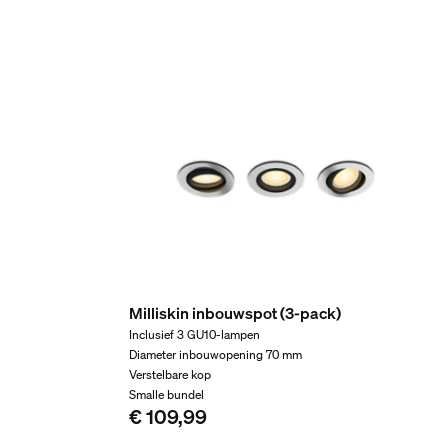
Nominale levensduur
25.000
Extra onderdeel/acces
Dimbaar met Hue app en dimmer
Ja
Vast ingebouwde LED-lamp
Nee
Lichtkenmerken
Milliskin inbouwspot (3-pack)
Inclusief 3 GU10-lampen
Bundelhoek
Diameter inbouwopening 70 mm
Verstelbare kop
40
Smalle bundel​
Kleurweergave-index (CRI)
€ 109,99
≥80