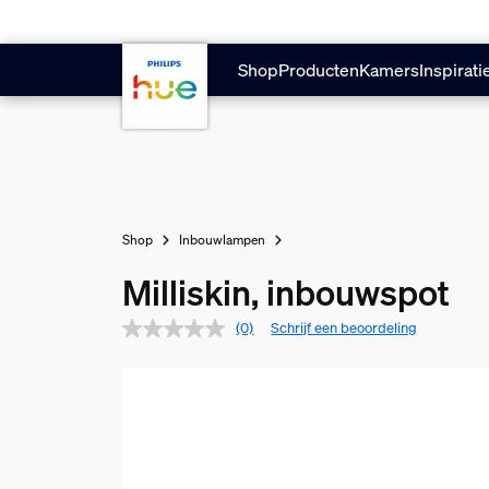
Doorgaan naar inhoud
Shop
Producten
Kamers
Inspirati
Shop
Inbouwlampen
Milliskin, inbouwspot
(0)
Schrijf een beoordeling