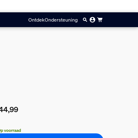
Ontdek
Ondersteuning
44,99
huidige prijs is € 44,99
p voorraad