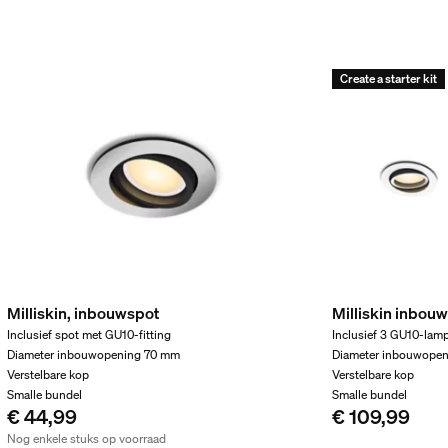
Create a starter kit
soire meegeleverd
Milliskin, inbouwspot
Milliskin inbou
Inclusief spot met GU10-fitting
Inclusief 3 GU10-lam
Diameter inbouwopening 70 mm
Diameter inbouwope
Verstelbare kop
Verstelbare kop
Smalle bundel​
Smalle bundel​
€ 44,99
€ 109,99
Nog enkele stuks op voorraad