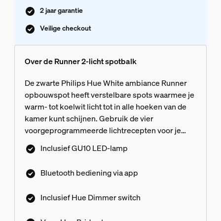
2 jaar garantie
Veilige checkout
Over de Runner 2-licht spotbalk
De zwarte Philips Hue White ambiance Runner
opbouwspot heeft verstelbare spots waarmee je
warm- tot koelwit licht tot in alle hoeken van de
kamer kunt schijnen. Gebruik de vier
voorgeprogrammeerde lichtrecepten voor je
dagelijkse routines en profiteer van de draadloze
Inclusief GU10 LED-lamp
bediening met de meegeleverde Hue dimmer
switch of Hue app. Wanneer je de opbouwspot
Bluetooth bediening via app
verbindt met de Hue Bridge, ontgrendel je alle
slimme functies.
Inclusief Hue Dimmer switch