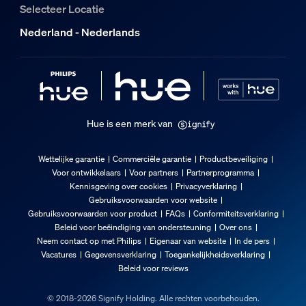
Selecteer Locatie
Energieverbruik in stand-by
Nederland - Nederlands
0,5
Energieverbruik
17,1
Afmetingen en gewicht van product
Hue is een merk van
Nettogewicht
2,2 kg
Wettelijke garantie
Commerciële garantie
Productbeveiliging
Voor ontwikkelaars
Voor partners
Partnerprogramma
Nettogewicht
Kennisgeving over cookies
Privacyverklaring
4,85 lb
Gebruiksvoorwaarden voor website
Gebruiksvoorwaarden voor product
FAQs
Conformiteitsverklaring
Kabellengte naar eerste LED
Beleid voor beëindiging van ondersteuning
Over ons
3.700 mm
Neem contact op met Philips
Eigenaar van website
In de pers
Lengte van string
Vacatures
Gegevensverklaring
Toegankelijkheidsverklaring
Beleid voor reviews
14.000 mm
Service
© 2018-2026 Signify Holding. Alle rechten voorbehouden.