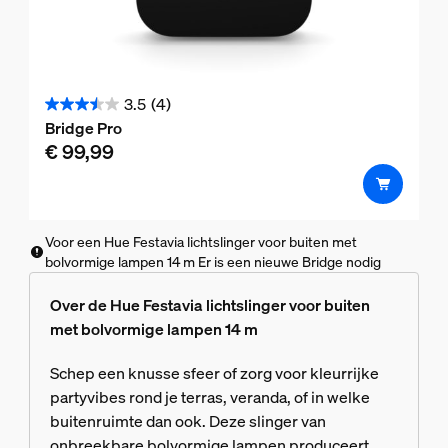
3.5
(4)
3.5
Bridge Pro
van
€ 99,99
de
5
sterren.
4
Voor een Hue Festavia lichtslinger voor buiten met
beoordelingen
bolvormige lampen 14 m Er is een nieuwe Bridge nodig
Over de Hue Festavia lichtslinger voor buiten
met bolvormige lampen 14 m
Schep een knusse sfeer of zorg voor kleurrijke
partyvibes rond je terras, veranda, of in welke
buitenruimte dan ook. Deze slinger van
onbreekbare bolvormige lampen produceert