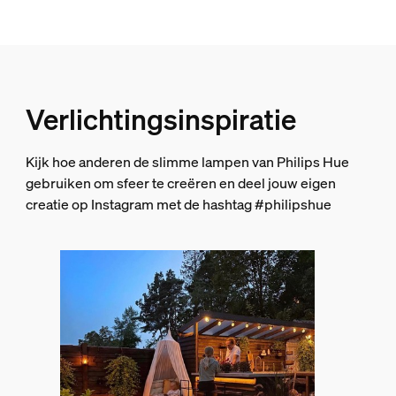
1000-20000 K
Lichtsnoer/lightstrip
Uitbreidbaarheid
Verlichtingsinspiratie
Nee
Ingangsspanning
Kijk hoe anderen de slimme lampen van Philips Hue
220V-240V
gebruiken om sfeer te creëren en deel jouw eigen
creatie op Instagram met de hashtag #philipshue
Diversen
Speciaal ontworpen voor
Balkon, Tuin, Terras, Buiten
Type
Lichtsnoer
Afmetingen en gewicht verpakking