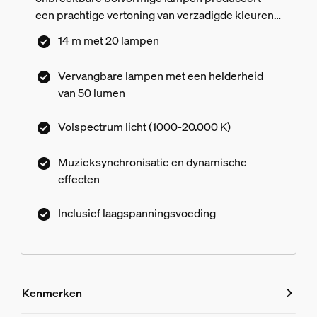
een prachtige vertoning van verzadigde kleuren
of wit licht, of ze nu een kleurverloop creëren of
14 m met 20 lampen
geanimeerde lichteffecten afspelen. Dankzij het
veilige laagspanningssysteem kan de lichtslinger
Vervangbare lampen met een helderheid
in een bestaand stopcontact worden gestoken
van 50 lumen
met behulp van de inbegrepen voeding.
Volspectrum licht (1000-20.000 K)
Muzieksynchronisatie en dynamische
effecten
Inclusief laagspanningsvoeding
Kenmerken