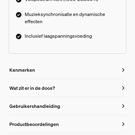
Muzieksynchronisatie en dynamische
effecten
Inclusief laagspanningsvoeding
Kenmerken
Kenmerken
Wat zit er in de doos?
Productnummer (EAN/UPC)
Gebruikershandleiding
8720169371590
Design en afwerking
Productbeoordelingen