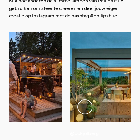
Kijk hoe anderen de slimme lampen van Philips Hue
Nee
gebruiken om sfeer te creëren en deel jouw eigen
Ingangsspanning
creatie op Instagram met de hashtag #philipshue
220V-240V
Diversen
Speciaal ontworpen voor
Balkon, Tuin, Terras, Buiten
Type
Lichtsnoer
Afmetingen en gewicht verpakking
EAN/UPC - product
8720169371590
Nettogewicht
3,08 kg
lar
@pckjolberg