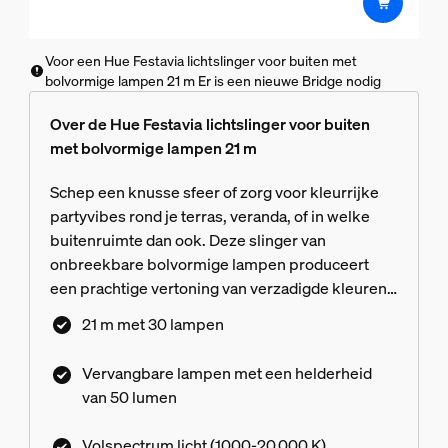
5
sterren.
4
Voor een Hue Festavia lichtslinger voor buiten met
beoordelingen
bolvormige lampen 21 m Er is een nieuwe Bridge nodig
Over de Hue Festavia lichtslinger voor buiten
met bolvormige lampen 21 m
Schep een knusse sfeer of zorg voor kleurrijke
partyvibes rond je terras, veranda, of in welke
buitenruimte dan ook. Deze slinger van
onbreekbare bolvormige lampen produceert
een prachtige vertoning van verzadigde kleuren
of wit licht, of ze nu een kleurverloop creëren of
21 m met 30 lampen
geanimeerde lichteffecten afspelen. Dankzij het
veilige laagspanningssysteem kan de lichtslinger
Vervangbare lampen met een helderheid
in een bestaand stopcontact worden gestoken
van 50 lumen
met behulp van de inbegrepen voeding.
Volspectrum licht (1000-20.000 K)