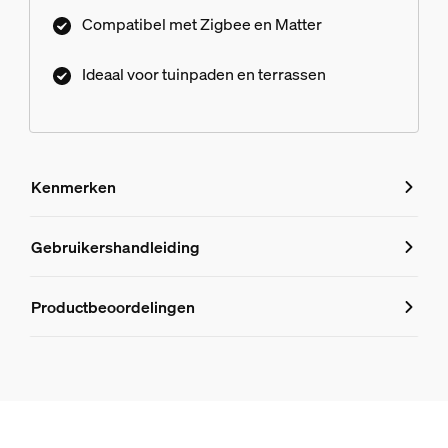
Compatibiliteit met Matter maakt eenvoudigere,
Compatibel met Zigbee en Matter
naadloze integratie mogelijk met apparaten van
andere merken.
Ideaal voor tuinpaden en terrassen
Kenmerken
Kenmerken
Gebruikershandleiding
Productnummer (EAN/UPC)
Productbeoordelingen
8721103118455
Design en afwerking
Kleur
Antraciet