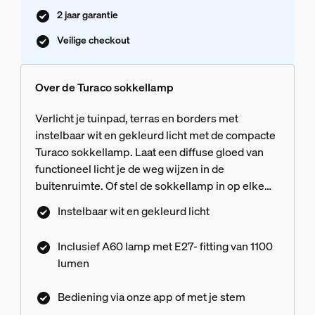
2 jaar garantie
Veilige checkout
Over de Turaco sokkellamp
Verlicht je tuinpad, terras en borders met
instelbaar wit en gekleurd licht met de compacte
Turaco sokkellamp. Laat een diffuse gloed van
functioneel licht je de weg wijzen in de
buitenruimte. Of stel de sokkellamp in op elke
gewenste kleur om decoratieve highlights toe te
Instelbaar wit en gekleurd licht
voegen aan planten en bomen. Bedien de Turaco
moeiteloos met de Hue app en slimme
Inclusief A60 lamp met E27- fitting van 1100
assistenten via een Hue Bridge of Bridge Pro.
lumen
Zigbee netwerkconnectiviteit met een Bridge
voorkomt ongeoorloofde toegang tot het
Bediening via onze app of met je stem
ecosysteem van je slimme lampen.