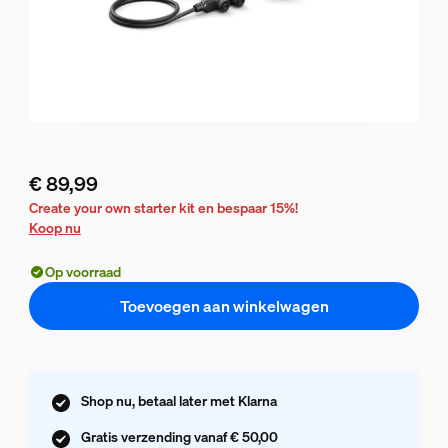
€ 89,99
De huidige prijs is € 89,99
Create your own starter kit en bespaar 15%!
Koop nu
Op voorraad
Toevoegen aan winkelwagen
Shop nu, betaal later met Klarna
Gratis verzending vanaf € 50,00