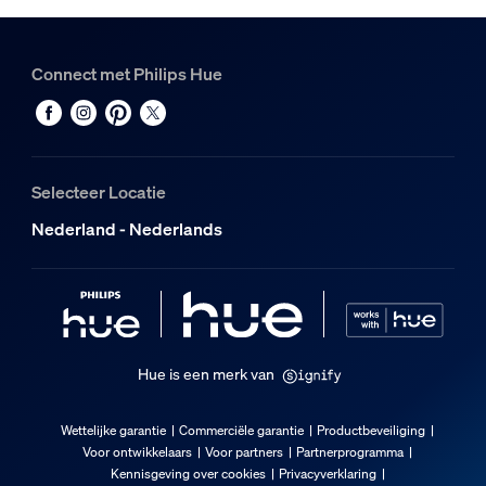
EAN/UPC - product
8720169363885
Connect met Philips Hue
Nettogewicht
0,1 kg
Brutogewicht
0,21 kg
Selecteer Locatie
Hoogte
210 mm
Nederland - Nederlands
Lengte
72 mm
Breedte
72 mm
Hue is een merk van
Materiaalnummer (12NC)
929003856201
Wettelijke garantie
Commerciële garantie
Productbeveiliging
Verpakkingsinformatie
Voor ontwikkelaars
Voor partners
Partnerprogramma
Kennisgeving over cookies
Privacyverklaring