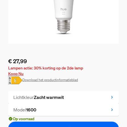
€ 27,99
De huidige prijs is € 27,99
Lampen actie: 30% korting op de 2de lamp
Koop Nu
Download het productinformatieblad
Lichtkleur
Zacht warmwit
Model
1600
Op voorraad