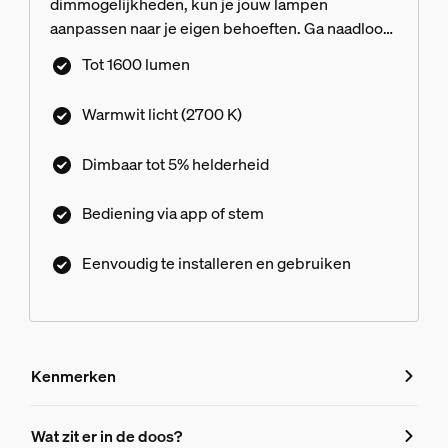
dimmogelijkheden, kun je jouw lampen
aanpassen naar je eigen behoeften. Ga naadloos
van een volledige helderheid naar een helderheid
Tot 1600 lumen
van slechts 5%, met behulp van de Hue app.
Warmwit licht (2700 K)
Dimbaar tot 5% helderheid
Bediening via app of stem
Eenvoudig te installeren en gebruiken
Kenmerken
Kenmerken
Wat zit er in de doos?