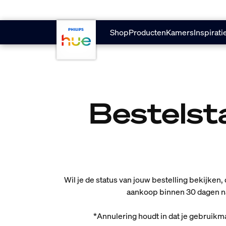
Doorgaan naar inhoud
Shop
Producten
Kamers
Inspirati
Bestelst
Wil je de status van jouw bestelling bekijken
aankoop binnen 30 dagen na l
*Annulering houdt in dat je gebruikm