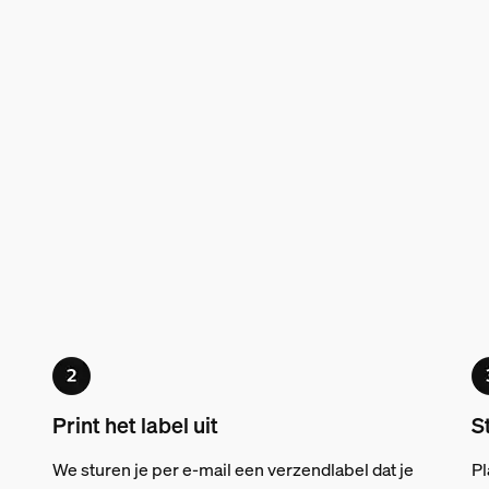
Print het label uit
S
We sturen je per e-mail een verzendlabel dat je
Pl