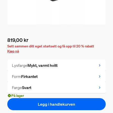
819,00 kr
Nåværende pris er 819,00 kr
Sett sammen ditt eget startsett og få opp til 20 % rabatt
Kjøp nå
Lysfarge
Mykt, varmt hvitt
Form
Firkantet
Farge
Svart
På lager
Legg i handlekurven