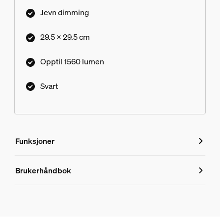
Jevn dimming
29.5 x 29.5 cm
Opptil 1560 lumen
Svart
Funksjoner
Funksjoner
Brukerhåndbok
Produktnummer (EAN/UPC)
8720169350557