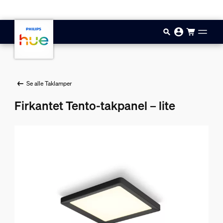
Hopp til hovedinnhold
Se alle Taklamper
Firkantet Tento-takpanel – lite