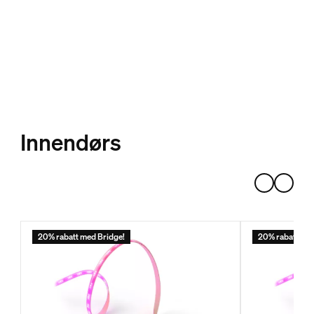
Innendørs
20% rabatt med Bridge!
20% rabatt med