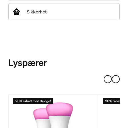
Sikkerhet
Lyspærer
20% rabatt med Bridge!
20% rabatt med