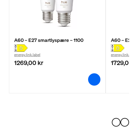
A60 – E27 smartlyspære – 1100
A60 – E27 s
energy.link.label
energy.link.label
1269,00 kr
1729,00 k