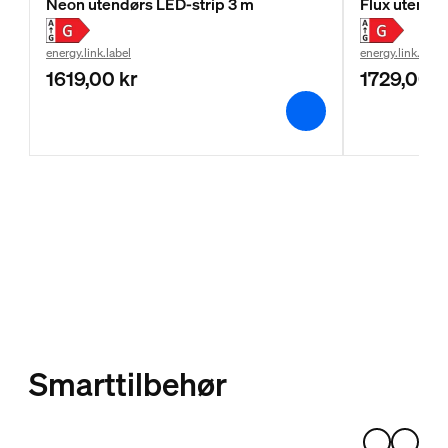
Neon utendørs LED-strip 3 m
Flux utendø
energy.link.label
energy.link.label
1619,00 kr
1729,00 k
Smarttilbehør