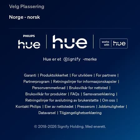
Velg Plassering
Norge - norsk
Hue er et
-merke
Garanti
Produktsikkerhet
For utviklere
For partnere
Partnerprogram
Retningslinjer for informasjonskapsler
Personvernmerknad
Bruksvilkår for nettsted
Bruksvilkår for produkter
FAQs
Samsvarserklæring
Retningslinjer for avslutning av brukerstøtte
Om oss
Kontakt Philips
Eier av nettstedet
Presserom
Jobbmuligheter
Datavarsel
Tilgjengelighetserklæring
© 2018-2026 Signify Holding. Med enerett.