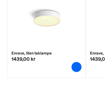
Enrave, liten taklampe
Enrave, lite
1439,00 kr
1439,00 k