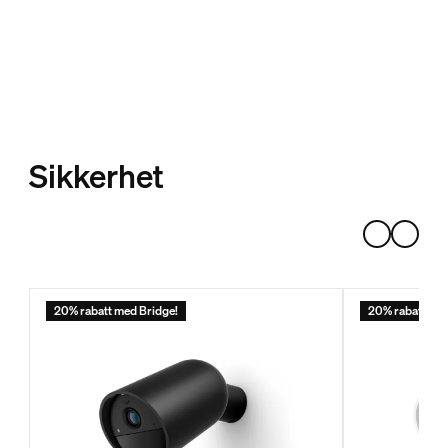
Sikkerhet
20% rabatt med Bridge!
20% rabatt med