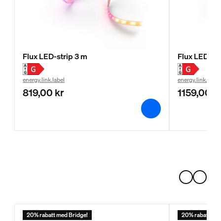
Flux LED-strip 3 m
Flux LED-str
energy.link.label
energy.link.label
819,00 kr
1159,00 k
20% rabatt med Bridge!
20% rabatt med