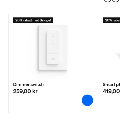
20% rabatt med Bridge!
20% rabatt med
Dimmer switch
Smart plug
259,00 kr
419,00 kr