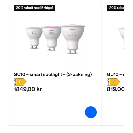
20% rabatt med Bridge!
20% rabatt med
GU10 – smart spotlight – (3-pakning)
GU10 – smart
1849,00 kr
819,00 kr