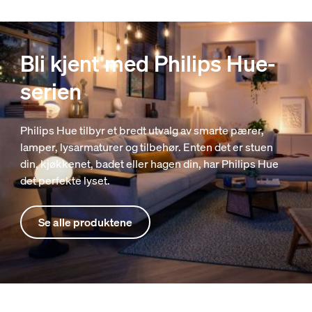
Bli kjent med Philips Hue-
serien
Philips Hue tilbyr et bredt utvalg av smarte pærer,
lamper, lysarmaturer og tilbehør. Enten det er stuen
din, kjøkkenet, badet eller hagen din, har Philips Hue
det perfekte lyset.
Se alle produktene