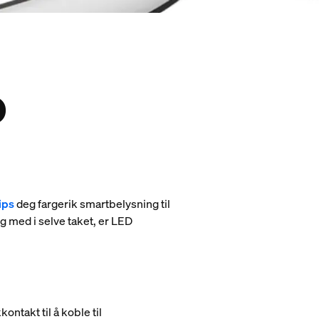
D
ips
deg fargerik smartbelysning til
og med i selve taket, er LED
kontakt til å koble til