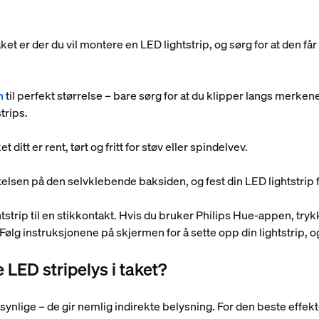
aket er der du vil montere en LED lightstrip, og sørg for at den får
n
til perfekt størrelse – bare sørg for at du klipper langs merke
trips.
et ditt er rent, tørt og fritt for støv eller spindelvev.
elsen på den selvklebende baksiden, og fest din LED lightstrip fo
tstrip til en stikkontakt. Hvis du bruker Philips Hue-appen, try
. Følg instruksjonene på skjermen for å sette opp din lightstrip, o
 LED stripelys i taket?
 synlige – de gir nemlig indirekte belysning. For den beste effekt