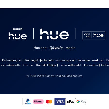
Hue er et
-merke
Partnerprogram
Retningslinjer for informasjonskapsler
Personvernmerknad
Br
g av brukerstøtte
Om oss
Kontakt Philips
Eier av nettstedet
Presserom
Jobbm
© 2018-2026 Signify Holding. Med enerett.