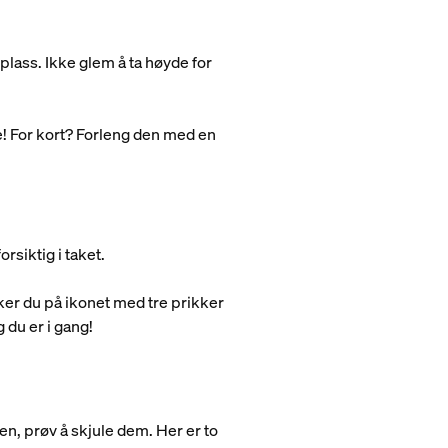
 plass. Ikke glem å ta høyde for
ne! For kort? Forleng den med en
rsiktig i taket.
kker du på ikonet med tre prikker
g du er i gang!
en, prøv å skjule dem. Her er to