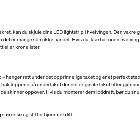
skret, kan du skjule dine LED lightstrip i hvelvingen. Den vakre g
en det er mange som ikke har det. Hvis du ikke har noen hvelvi
t eller kronelister.
 – henger rett under det opprinnelige taket og er et perfekt st
ps bak leppene på undertaket der det originale taket titter gjennom
at de skinner oppover. Hvis du monterer dem loddrett, bør du snu 
ig størrelse og stil for hjemmet ditt.