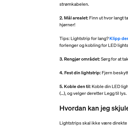
strømkabelen.
2. Mål arealet:
Finn ut hvor langt t
hjørner!
Tips: Lightstrip for lang?
Klipp de
forlenger og kobling for LED lights
3. Rengjør området:
Sørg for at tak
4. Fest din lightstrip:
Fjern beskytt
5. Koble den til:
Koble din LED ligh
(…), og velger deretter Legg til lys
Hvordan kan jeg skjule
Lightstrips skal ikke være direkte