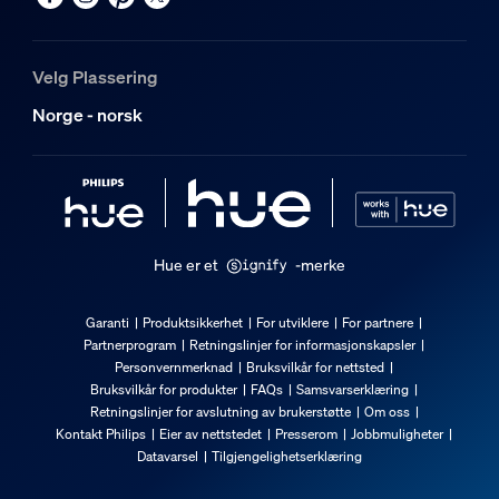
Velg Plassering
Norge - norsk
Hue er et
-merke
Garanti
Produktsikkerhet
For utviklere
For partnere
Partnerprogram
Retningslinjer for informasjonskapsler
Personvernmerknad
Bruksvilkår for nettsted
Bruksvilkår for produkter
FAQs
Samsvarserklæring
Retningslinjer for avslutning av brukerstøtte
Om oss
Kontakt Philips
Eier av nettstedet
Presserom
Jobbmuligheter
Datavarsel
Tilgjengelighetserklæring