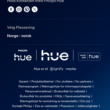
Hold kontakten med Philips Hue
Velg Plassering
Norge - norsk
Hue er et
-merke
Garanti
Produktsikkerhet
For utviklere
For partnere
Partnerprogram
Retningslinjer for informasjonskapsler
Personvernmerknad
Bruksvilkår for nettsted
Bruksvilkår for produkter
FAQs
Samsvarserklæring
Retningslinjer for avslutning av brukerstøtte
Om oss
Kontakt Philips
Eier av nettstedet
Presserom
Jobbmuligheter