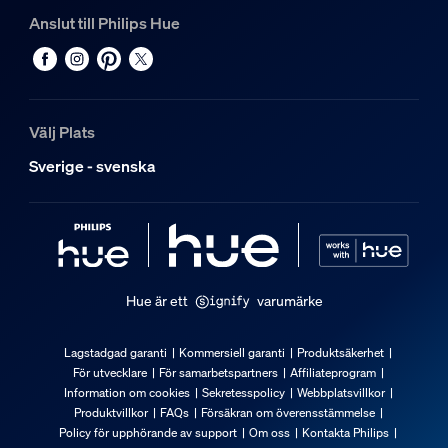
Färgtemperatur
Anslut till Philips Hue
2000-6500 K
Förpackningens mått och vikt
EAN/UPC – produkt
Välj Plats
8719514491229
Sverige - svenska
Nettovikt
0,04 kg
Bruttovikt
0,08 kg
Höjd
Hue är ett
varumärke
174 mm
Längd
Lagstadgad garanti
Kommersiell garanti
Produktsäkerhet
55 mm
För utvecklare
För samarbetspartners
Affiliateprogram
Information om cookies
Sekretesspolicy
Webbplatsvillkor
Bredd
Produktvillkor
FAQs
Försäkran om överensstämmelse
72 mm
Policy för upphörande av support
Om oss
Kontakta Philips