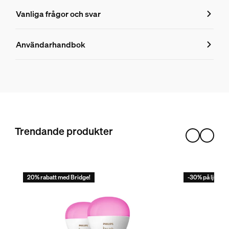
Produktnummer (EAN/UPC)
Vanliga frågor och svar
8719514491229
Vanliga frågor och svar
Storlek
Användarhandbok
Mått (B × H × D)
Vilka är skillnaderna mellan Philips H
45x77x45
Hållbarhet
Fungerar Philips Hue-ljuskällorna med
Antal tändcykler
Trendande produkter
50 000
Nominell livslängd
Hur stor är räckvidden för en Hue Bridg
25 000
20% rabatt med Bridge!
-30% på ljuskäl
Miljö
Hur vet jag om jag kan använda en spo
Driftfuktighet