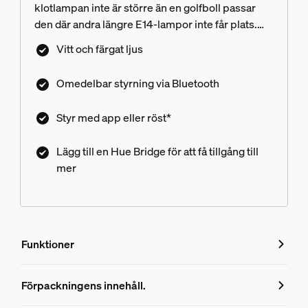
klotlampan inte är större än en golfboll passar
den där andra längre E14-lampor inte får plats.
Klotlampan som finns i vitt, White ambiance och
Vitt och färgat ljus
White and Color Ambiance ger miljontals nyanser
av vitt och färgat ljus i alla rum.
Omedelbar styrning via Bluetooth
Styr med app eller röst*
Lägg till en Hue Bridge för att få tillgång till
mer
Funktioner
Funktioner
Förpackningens innehåll.