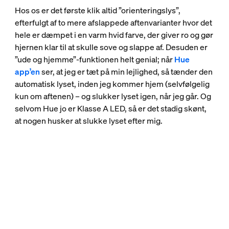
Hos os er det første klik altid ”orienteringslys”,
efterfulgt af to mere afslappede aftenvarianter hvor det
hele er dæmpet i en varm hvid farve, der giver ro og gør
hjernen klar til at skulle sove og slappe af. Desuden er
”ude og hjemme”-funktionen helt genial; når
Hue
app’en
ser, at jeg er tæt på min lejlighed, så tænder den
automatisk lyset, inden jeg kommer hjem (selvfølgelig
kun om aftenen) – og slukker lyset igen, når jeg går. Og
selvom Hue jo er Klasse A LED, så er det stadig skønt,
at nogen husker at slukke lyset efter mig.