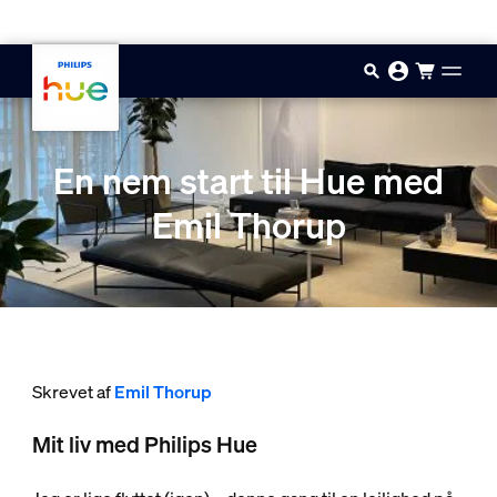
Gå til hovedindholdet
En nem start til Hue med
Emil Thorup
Skrevet af
Emil Thorup
Mit liv med Philips Hue