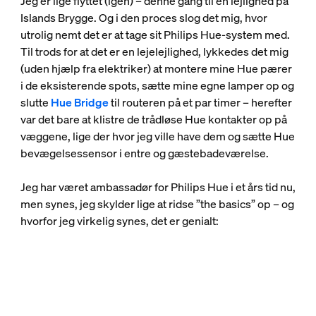
Jeg er lige flyttet (igen) – denne gang til en lejlighed på
Islands Brygge. Og i den proces slog det mig, hvor
utrolig nemt det er at tage sit Philips Hue-system med.
Til trods for at det er en lejelejlighed, lykkedes det mig
(uden hjælp fra elektriker) at montere mine Hue pærer
i de eksisterende spots, sætte mine egne lamper op og
slutte
Hue Bridge
til routeren på et par timer – herefter
var det bare at klistre de trådløse Hue kontakter op på
væggene, lige der hvor jeg ville have dem og sætte Hue
bevægelsessensor i entre og gæstebadeværelse.
Jeg har været ambassadør for Philips Hue i et års tid nu,
men synes, jeg skylder lige at ridse ”the basics” op – og
hvorfor jeg virkelig synes, det er genialt: