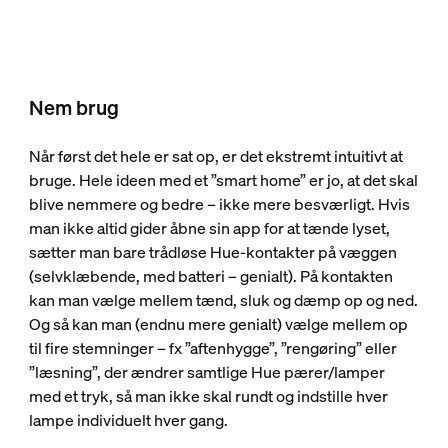
Nem brug
Når først det hele er sat op, er det ekstremt intuitivt at
bruge. Hele ideen med et ”smart home” er jo, at det skal
blive nemmere og bedre – ikke mere besværligt. Hvis
man ikke altid gider åbne sin app for at tænde lyset,
sætter man bare trådløse Hue-kontakter på væggen
(selvklæbende, med batteri – genialt). På kontakten
kan man vælge mellem tænd, sluk og dæmp op og ned.
Og så kan man (endnu mere genialt) vælge mellem op
til fire stemninger – fx ”aftenhygge”, ”rengøring” eller
”læsning”, der ændrer samtlige Hue pærer/lamper
med et tryk, så man ikke skal rundt og indstille hver
lampe individuelt hver gang.