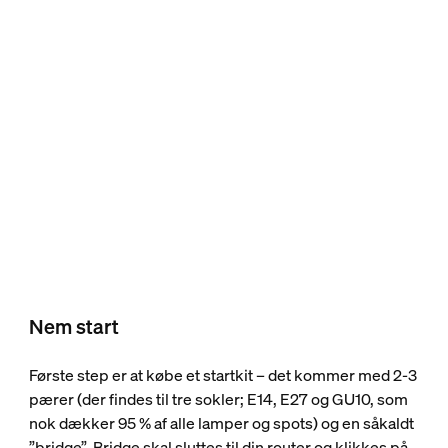
Nem start
Første step er at købe et startkit – det kommer med 2-3
pærer (der findes til tre sokler; E14, E27 og GU10, som
nok dækker 95 % af alle lamper og spots) og en såkaldt
”bridge”. Bridge skal sluttes til din router og klikkes på