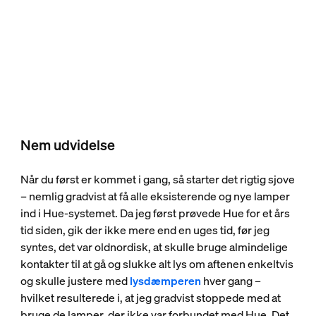
Nem udvidelse
Når du først er kommet i gang, så starter det rigtig sjove
– nemlig gradvist at få alle eksisterende og nye lamper
ind i Hue-systemet. Da jeg først prøvede Hue for et års
tid siden, gik der ikke mere end en uges tid, før jeg
syntes, det var oldnordisk, at skulle bruge almindelige
kontakter til at gå og slukke alt lys om aftenen enkeltvis
og skulle justere med
lysdæmperen
hver gang –
hvilket resulterede i, at jeg gradvist stoppede med at
bruge de lamper, der ikke var forbundet med Hue. Det