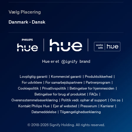
Vælg Placering
Danmark - Dansk
Hue er et
brand
Lovpligtig garanti
Kommerciel garanti
Produktsikkerhed
For udviklere
For samarbejdspartnere
Partnerprogram
Cookiepolitik
Privatlivspolitik
Betingelser for hjemmesiden
Betingelser for brug af produktet
FAQs
Overensstemmelseserklæring
Politik vedr. ophør af support
Om os
Kontakt Philips Hue
Ejer af websted
Presserum
Karrierer
Datameddelelse
Tilgængelighedserklæring
© 2018-2026 Signify Holding. All rights reserved.