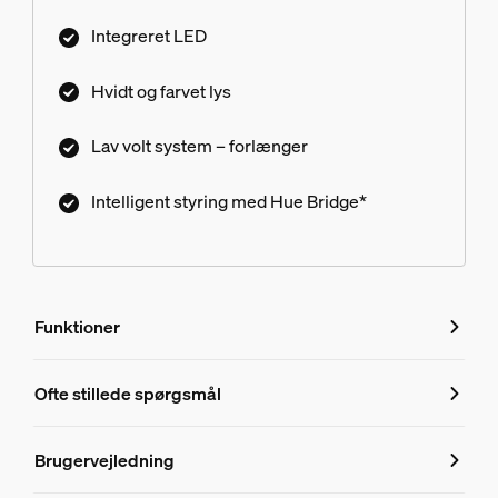
Integreret LED
Hvidt og farvet lys
Lav volt system – forlænger
Intelligent styring med Hue Bridge*
Funktioner
Funktioner
Ofte stillede spørgsmål
Ofte stillede spørgsmål
Produktnummer (EAN/UPC)
Brugervejledning
8718696167977