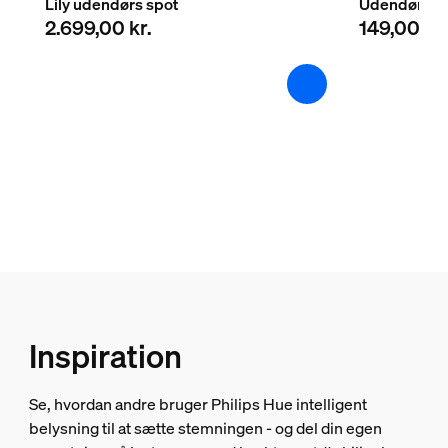
Lily udendørs spot
Udendørs fo
2.699,00 kr.
149,00 kr.
Integreret LED
Ja
Er Lily og Lily XL designet til udendørs
Lysegenskaber
Kan jeg justere placeringen af Lily spot
Farvegengivelsesindeks (CRI)
≥80
Farvetemperatur
2000-6500 K
Diverse
Specielt designet til
Inspiration
Have, Patio
Type
Se, hvordan andre bruger Philips Hue intelligent
Spotlampe
belysning til at sætte stemningen - og del din egen