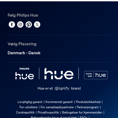
Materiale
Metal, Syntetisk
Følg Philips Hue
Holdbarhed
Normeret levetid
25.000
Vælg Placering
Ekstra funktioner/tilbehør medfølger
Danmark - Dansk
Kan dæmpes med Hue app og switch
Ja
Integreret LED
Ja
Hue er et
brand
Lysegenskaber
Lovpligtig garanti
Kommerciel garanti
Produktsikkerhed
For udviklere
For samarbejdspartnere
Partnerprogram
Farvetemperatur
Cookiepolitik
Privatlivspolitik
Betingelser for hjemmesiden
2000-6500 K
Betingelser for brug af produktet
FAQs