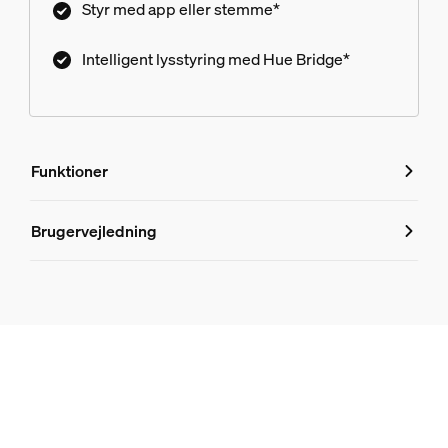
Styr med app eller stemme*
Intelligent lysstyring med Hue Bridge*
Funktioner
Funktioner
Brugervejledning
Produktnummer (EAN/UPC)
8718696176566
Design og finish
Farve
Hvid