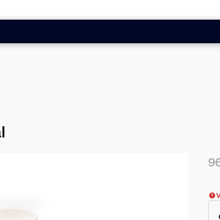
l
96
Nuv
V