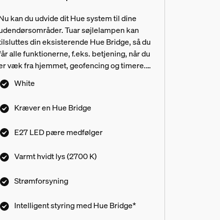
Nu kan du udvide dit Hue system til dine
udendørsområder. Tuar søjlelampen kan
tilsluttes din eksisterende Hue Bridge, så du
får alle funktionerne, f.eks. betjening, når du
er væk fra hjemmet, geofencing og timere.
Hue Bridge medfølger ikke.
White
Kræver en Hue Bridge
E27 LED pære medfølger
Varmt hvidt lys (2700 K)
Strømforsyning
Intelligent styring med Hue Bridge*