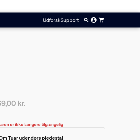
Udforsk
Support
9,00 kr.
ærende pris er 969,00 kr.
aren er ikke længere tilgængelig
Om Tuar udendørs piedestal