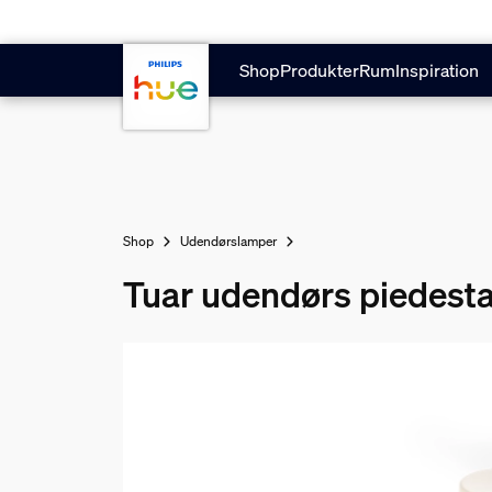
Gå til hovedindholdet
Shop
Produkter
Rum
Inspiration
Shop
Udendørslamper
Tuar udendørs piedesta