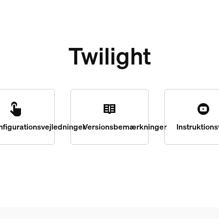
Twilight
nfigurationsvejledninger
Versionsbemærkninger
Instruktion