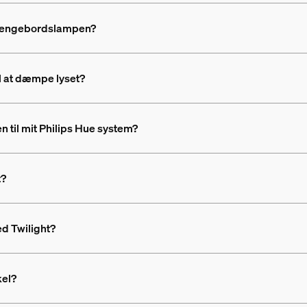
ht sengebordslampen?
il at dæmpe lyset?
 til mit Philips Hue system?
t?
ed Twilight?
kel?