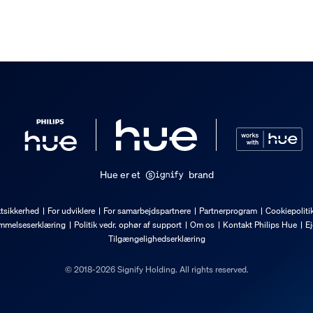
Hue er et
brand
tsikkerhed
For udviklere
For samarbejdspartnere
Partnerprogram
Cookiepoliti
mmelseserklæring
Politik vedr. ophør af support
Om os
Kontakt Philips Hue
Ej
Tilgængelighedserklæring
© 2018-2026 Signify Holding. All rights reserved.