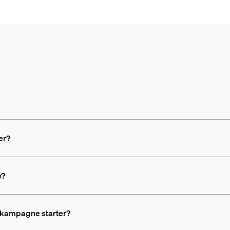
er?
e?
e kampagne starter?