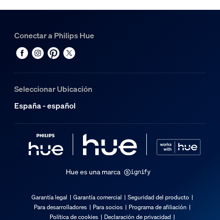
Material
Vidrio
Conectar a Philips Hue
Duración
Vida útil nominal
25.000
Seleccionar Ubicación
Características/accesorios adicionales
España - español
Regulable con aplicación Hue e interruptor
Sí
LED integrado
Sí
Hue es una marca
Características de la luz
Garantía legal
Garantía comercial
Seguridad del producto
Para desarrolladores
Para socios
Programa de afiliación
Índice de reproducción cromática (IRC)
Política de cookies
Declaración de privacidad