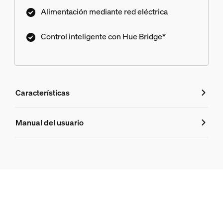
Alimentación mediante red eléctrica
Control inteligente con Hue Bridge*
Características
Características
Manual del usuario
Número de producto (EAN/UPC)
8718696170588
Diseño y acabado
Color
Negro