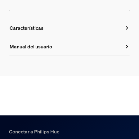
Características
Características
Manual del usuario
Número de producto (EAN/UPC)
8719514343528
Diseño y acabado
Color
White
Material
Vidrio
Conectar a Philips Hue
Duración