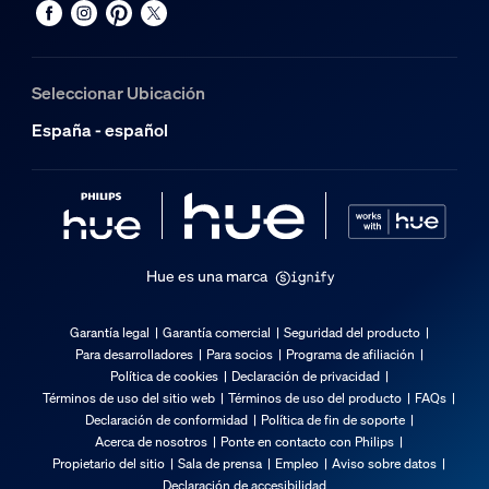
Vida útil nominal
25.000
Seleccionar Ubicación
Características/accesorios adicionales
España - español
Regulable con aplicación Hue e interruptor
Sí
LED integrado
Sí
Hue es una marca
Características de la luz
Garantía legal
Garantía comercial
Seguridad del producto
Para desarrolladores
Para socios
Programa de afiliación
Temperatura del color
Política de cookies
Declaración de privacidad
2000-6500 K
Términos de uso del sitio web
Términos de uso del producto
FAQs
Declaración de conformidad
Política de fin de soporte
Varios
Acerca de nosotros
Ponte en contacto con Philips
Propietario del sitio
Sala de prensa
Empleo
Aviso sobre datos
Declaración de accesibilidad