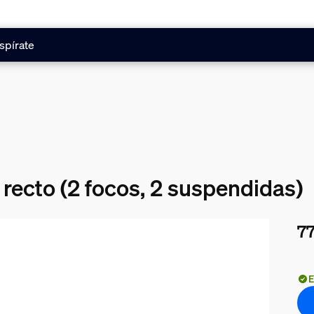
spírate
 recto (2 focos, 2 suspendidas)
77
El 
E