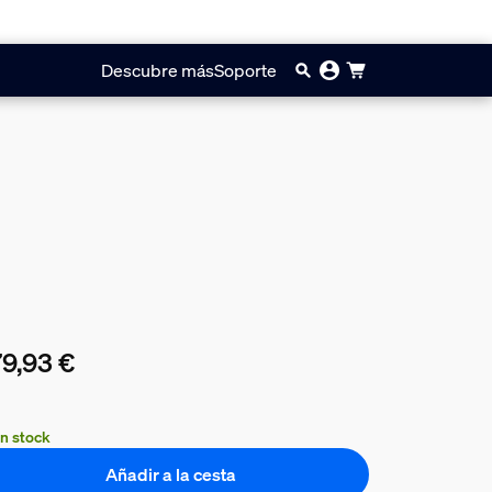
Descubre más
Soporte
9,93 €
precio actual es 779,93 €
n stock
Añadir a la cesta