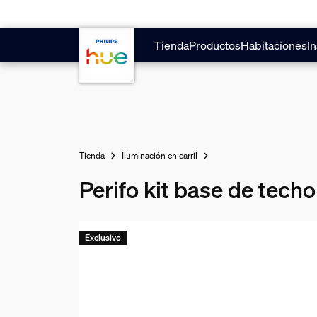
Saltar al contenido principal
Tienda
Productos
Habitaciones
In
Tienda
Iluminación en carril
Perifo kit base de techo
Exclusivo