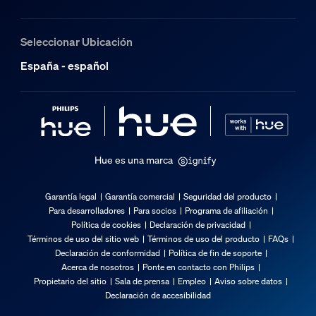
Sí
Voltaje de entrada
Seleccionar Ubicación
220V-240V
España - español
Longitud
10.000 mm
Varios
Tipo
Hue es una marca
Tiras de luz
Garantía legal
Garantía comercial
Seguridad del producto
Dimensiones y peso del embalaje
Para desarrolladores
Para socios
Programa de afiliación
Política de cookies
Declaración de privacidad
Términos de uso del sitio web
Términos de uso del producto
FAQs
Producto con código EAN/UPC
Declaración de conformidad
Política de fin de soporte
8721103088512
Acerca de nosotros
Ponte en contacto con Philips
Propietario del sitio
Sala de prensa
Empleo
Aviso sobre datos
Peso neto
Declaración de accesibilidad
1,03 kg