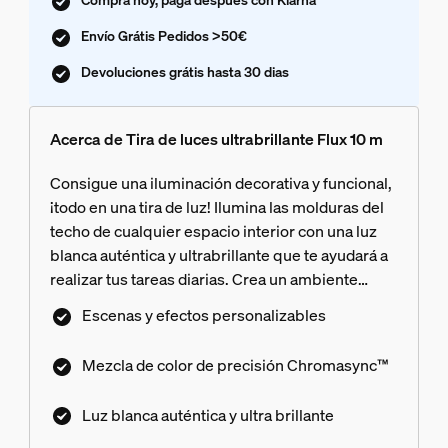
Envío Grátis Pedidos >50€
Devoluciones grátis hasta 30 dias
Acerca de Tira de luces ultrabrillante Flux 10 m
Consigue una iluminación decorativa y funcional,
¡todo en una tira de luz! Ilumina las molduras del
techo de cualquier espacio interior con una luz
blanca auténtica y ultrabrillante que te ayudará a
realizar tus tareas diarias. Crea un ambiente
perfecto con colores vivos y atrevidos para
Escenas y efectos personalizables
momentos cotidianos totalmente inmersivos.
Consigue un degradado de colores uniforme con
Mezcla de color de precisión Chromasync™
la mezcla de color de precisión de Chromasync™.
Disfruta de una instalación flexible: corta, reutiliza
Luz blanca auténtica y ultra brillante
y prolonga la tira de luz para adaptarla y encajarla
en cualquier espacio. Consigue un control total,