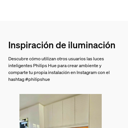
Color(es)
Multi Color
Material
silicona
Duración
Inspiración de iluminación
Vida útil nominal
Descubre cómo utilizan otros usuarios las luces
25.000
inteligentes Philips Hue para crear ambiente y
Medio ambiente
comparte tu propia instalación en Instagram con el
hashtag #philipshue
Humedad de funcionamiento
0 % <H<80 % (sin condensación)
Temperatura de funcionamiento
-20 °C a 40 °C
Características/accesorios adicionales