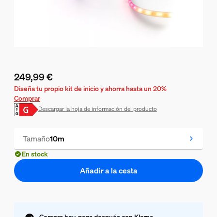
249,99 €
El precio actual es 249,99 €
Diseña tu propio kit de inicio y ahorra hasta un 20%
Comprar
Descargar la hoja de información del producto
Tamaño
10m
En stock
Añadir a la cesta
Compra hoy, paga después con Klarna