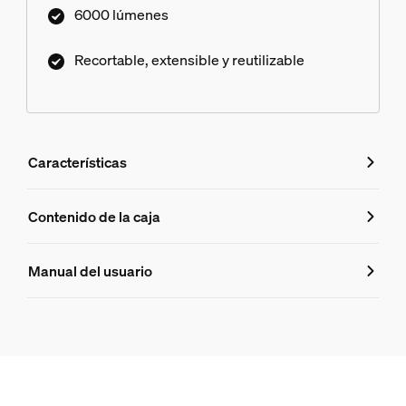
6000 lúmenes
personalización y escenas de iluminación
adaptadas con la galardonada aplicación Hue y el
Recortable, extensible y reutilizable
control por voz.
Características
Características
Contenido de la caja
Número de producto (EAN/UPC)
Manual del usuario
8721103088512
Diseño y acabado
Color
White