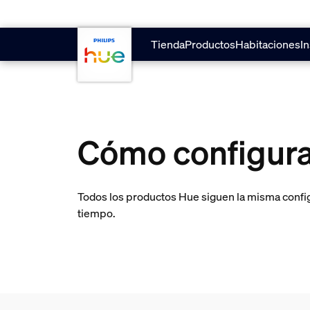
Saltar al contenido principal
Tienda
Productos
Habitaciones
In
Cómo configurar
Todos los productos Hue siguen la misma config
tiempo.