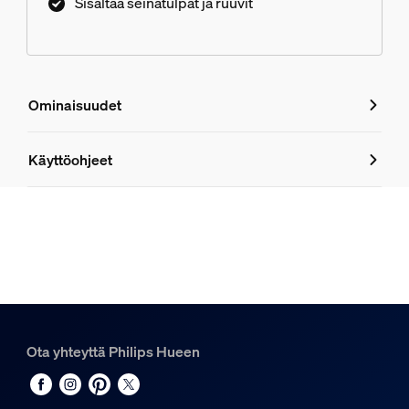
Sisältää seinätulpat ja ruuvit
varten.
Ominaisuudet
Ominaisuudet
Käyttöohjeet
Tuotenumero (EAN/UPC)
8721103118578
Muotoilu ja pinnoitus
Väri
Antrasiitti
Ota yhteyttä Philips Hueen
Materiaali
Alumiini