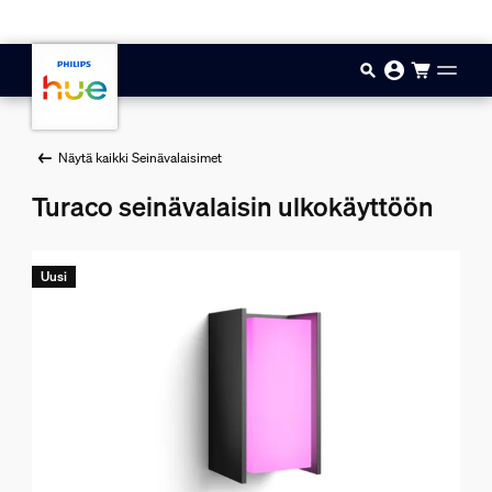
Hyppää pääsisältöön
Näytä kaikki Seinävalaisimet
Turaco seinävalaisin ulkokäyttöön
Uusi