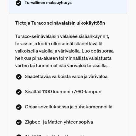
Turvallinen maksuyhteys
Tietoja Turaco seinävalaisin ulkokäyttöön
Turaco-seinävalaisin valaisee sisäänkäynnit,
terassin ja kodin ulkoseinät säädettävällä
valkoisella valolla ja värivalolla. Luo epäsuoraa
hehkua piha-alueen toiminnallista valaistusta
varten tai tunnelmallista värivaloa terassilla
nautittua illallista varten. Turacoa on helppo
Säädettävää valkoista valoa ja värivaloa
ohjata Hue-sovelluksessa ja kodin
virtuaaliavustajilla Hue Bridgen tai Bridge Pron
Sisältää 1100 luumenin A60-lampun
kautta. Zigbee-verkkoyhteys Bridgen kautta
estää luvattoman pääsyn
Ohjaa sovelluksessa ja puhekomennoilla
älyvalaistusjärjestelmääsi. Matter-
yhteensopivuuden ansiosta integraatio muiden
Zigbee- ja Matter-yhteensopiva
valmistajien laitteiden kanssa käy helposti.
Pakkaus sisältää seinätulpat ja ruuvit asennusta