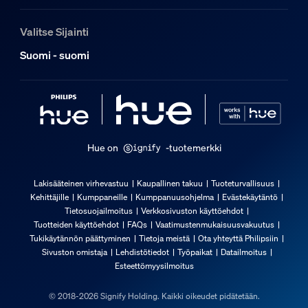
Kestävyys
Valitse Sijainti
Nimelliskäyttöikä
Suomi - suomi
25 000
Lisäominaisuus/lisävaruste mukana
Himmennettävä Hue-sovelluksella ja kytkimellä
Kyllä
Hue on
-tuotemerkki
Säänkestävä
ei
Lakisääteinen virhevastuu
Kaupallinen takuu
Tuoteturvallisuus
Kehittäjille
Kumppaneille
Kumppanuusohjelma
Evästekäytäntö
Valon ominaisuudet
Tietosuojailmoitus
Verkkosivuston käyttöehdot
Tuotteiden käyttöehdot
FAQs
Vaatimustenmukaisuusvakuutus
Tukikäytännön päättyminen
Tietoja meistä
Ota yhteyttä Philipsiin
Värintoistoindeksi (CRI)
Sivuston omistaja
Lehdistötiedot
Työpaikat
Datailmoitus
≥80
Esteettömyysilmoitus
Yleistä
© 2018-2026 Signify Holding. Kaikki oikeudet pidätetään.