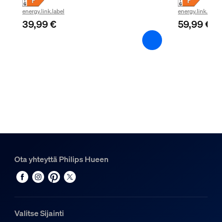
15 000
energy.link.label
energy.link.label
39,99 €
59,99 €
Ympäristöystävällisyys
Käytönaikainen ilmankosteus
5 % < H << 95 % (ei tiivistymistä)
Käyttölämpötila
-20 °C ... 45 °C
Lisäominaisuus/lisävaruste mukana
Sisältää akut
ei
Ota yhteyttä Philips Hueen
Väriä vaihtava (LED)
Kyllä
Himmennettävä Hue-sovelluksella ja kytkimellä
Kyllä
Valitse Sijainti