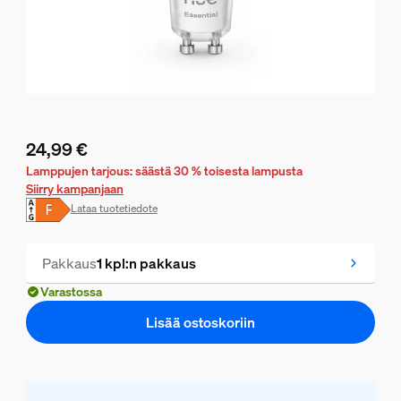
24,99 €
Nykyinen hinta on 24,99 €
Lamppujen tarjous: säästä 30 % toisesta lampusta
Siirry kampanjaan
Lataa tuotetiedote
Pakkaus
1 kpl:n pakkaus
Varastossa
Lisää ostoskoriin