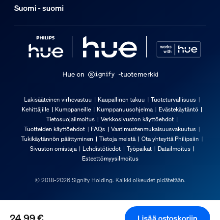
Sisältää LED-lamput
Suomi - suomi
Kyllä
Takuu
2 vuotta
Kyllä
Hue on
-tuotemerkki
3 vuotta
ei
Lakisääteinen virhevastuu
Kaupallinen takuu
Tuoteturvallisuus
Kehittäjille
Kumppaneille
Kumppanuusohjelma
Evästekäytäntö
Valon ominaisuudet
Tietosuojailmoitus
Verkkosivuston käyttöehdot
Tuotteiden käyttöehdot
FAQs
Vaatimustenmukaisuusvakuutus
Tukikäytännön päättyminen
Tietoja meistä
Ota yhteyttä Philipsiin
Keilakulma
Sivuston omistaja
Lehdistötiedot
Työpaikat
Datailmoitus
36
Esteettömyysilmoitus
Värintoistoindeksi (CRI)
© 2018-2026 Signify Holding. Kaikki oikeudet pidätetään.
≥80
Värilämpötila
2200-6500 K
24,99 €
Lisää ostoskoriin