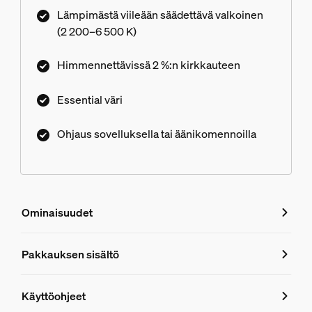
valaistusasetuksilla – tai luo omasi! Yhteensopiva
Lämpimästä viileään säädettävä valkoinen
kaikkien Philips Hue -tuotteiden kanssa.
(2 200–6 500 K)
Himmennettävissä 2 %:n kirkkauteen
Essential väri
Ohjaus sovelluksella tai äänikomennoilla
Ominaisuudet
Ominaisuudet
Pakkauksen sisältö
Tuotenumero (EAN/UPC)
Käyttöohjeet
8720169392427