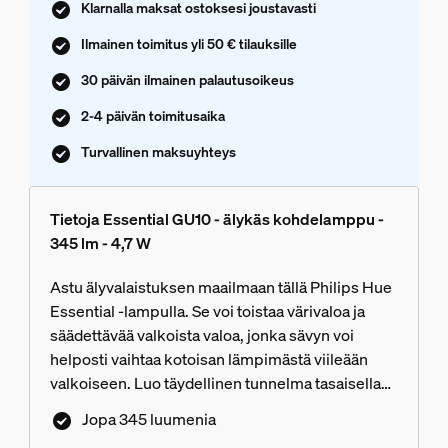
Klarnalla maksat ostoksesi joustavasti
Ilmainen toimitus yli 50 € tilauksille
30 päivän ilmainen palautusoikeus
2-4 päivän toimitusaika
Turvallinen maksuyhteys
Tietoja Essential GU10 - älykäs kohdelamppu -
345 lm - 4,7 W
Astu älyvalaistuksen maailmaan tällä Philips Hue
Essential -lampulla. Se voi toistaa värivaloa ja
säädettävää valkoista valoa, jonka sävyn voi
helposti vaihtaa kotoisan lämpimästä viileään
valkoiseen. Luo täydellinen tunnelma tasaisella
himmennyksellä, miljoonilla väreillä ja
Jopa 345 luumenia
asiantuntijoidemme suunnittelemilla