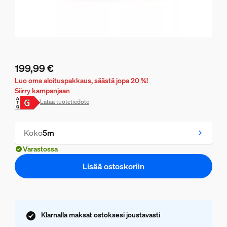
199,99 €
Nykyinen hinta on 199,99 €
Luo oma aloituspakkaus, säästä jopa 20 %!
Siirry kampanjaan
Lataa tuotetiedote
Koko
5m
Varastossa
Lisää ostoskoriin
Klarnalla maksat ostoksesi joustavasti