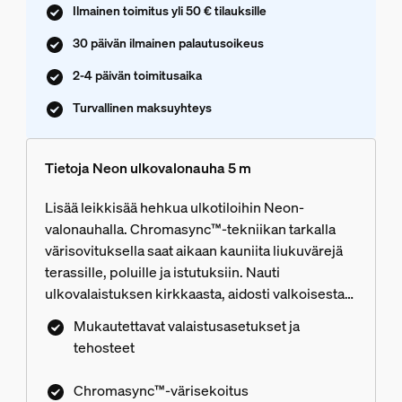
Ilmainen toimitus yli 50 € tilauksille
30 päivän ilmainen palautusoikeus
2-4 päivän toimitusaika
Turvallinen maksuyhteys
Tietoja Neon ulkovalonauha 5 m
Lisää leikkisää hehkua ulkotiloihin Neon-
valonauhalla. Chromasync™-tekniikan tarkalla
värisovituksella saat aikaan kauniita liukuvärejä
terassille, poluille ja istutuksiin. Nauti
ulkovalaistuksen kirkkaasta, aidosti valkoisesta
valosta kaikissa luonnollisissa sävyissä.
Mukautettavat valaistusasetukset ja
Mukautettavat valaistusasetukset ja dynaamiset
tehosteet
tehosteet luovat täydellisen tunnelman jokaiseen
ulkoilmahetkeen. Asennus on helppoa – kytke
Chromasync™-värisekoitus
valonauha tavalliseen pistorasiaan mukana