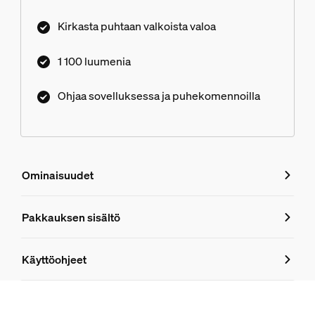
tulevalla matalajännitevirtalähteellä tai integroi se
Kirkasta puhtaan valkoista valoa
olemassa olevaan matalajännitejärjestelmään.
1 100 luumenia
Ohjaa sovelluksessa ja puhekomennoilla
Ominaisuudet
Ominaisuudet
Pakkauksen sisältö
Tuotenumero (EAN/UPC)
Käyttöohjeet
8721103088734
Muotoilu ja pinnoitus