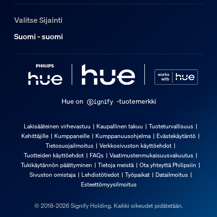
Leikattavissa oikeaan mittaan
ei
Valitse Sijainti
Laajennettava
Suomi - suomi
ei
Tulojännite
220V-240V
Pituus
5 000 mm
Hue on
-tuotemerkki
Yleistä
Lakisääteinen virhevastuu
Kaupallinen takuu
Tuoteturvallisuus
Kehittäjille
Kumppaneille
Kumppanuusohjelma
Evästekäytäntö
Tyyppi
Tietosuojailmoitus
Verkkosivuston käyttöehdot
Valonauhat
Tuotteiden käyttöehdot
FAQs
Vaatimustenmukaisuusvakuutus
Tukikäytännön päättyminen
Tietoja meistä
Ota yhteyttä Philipsiin
Pakkauksen mitat ja paino
Sivuston omistaja
Lehdistötiedot
Työpaikat
Datailmoitus
Esteettömyysilmoitus
EAN/UPC – tuote
© 2018-2026 Signify Holding. Kaikki oikeudet pidätetään.
8721103088734