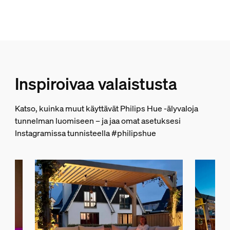
Väri
White
Väri(t)
Multi Color
Materiaali
Inspiroivaa valaistusta
Silikoni
Kestävyys
Katso, kuinka muut käyttävät Philips Hue -älyvaloja
tunnelman luomiseen – ja jaa omat asetuksesi
Nimelliskäyttöikä
Instagramissa tunnisteella #philipshue
25 000
Ympäristöystävällisyys
Käytönaikainen ilmankosteus
5 % < H << 95 % (ei tiivistymistä)
Käyttölämpötila