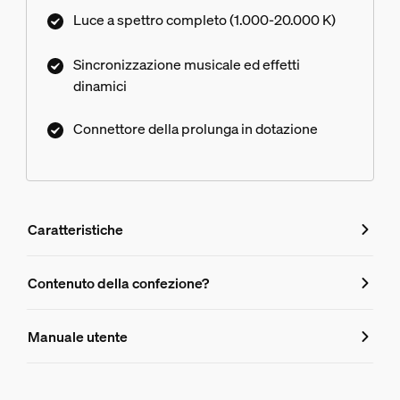
possono essere estese da un'estremità all'altra.
Luce a spettro completo (1.000-20.000 K)
Sincronizzazione musicale ed effetti
dinamici
Connettore della prolunga in dotazione
Caratteristiche
Caratteristiche
Contenuto della confezione?
Numero di prodotto (EAN/UPC)
Manuale utente
8721103063717
Aspetto e finitura