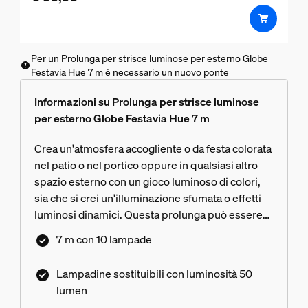
Per un Prolunga per strisce luminose per esterno Globe
Festavia Hue 7 m è necessario un nuovo ponte
Informazioni su Prolunga per strisce luminose
per esterno Globe Festavia Hue 7 m
Crea un'atmosfera accogliente o da festa colorata
nel patio o nel portico oppure in qualsiasi altro
spazio esterno con un gioco luminoso di colori,
sia che si crei un'illuminazione sfumata o effetti
luminosi dinamici. Questa prolunga può essere
utilizzata per aggiungere due strisce lampadine
7 m con 10 lampade
all'unità di alimentazione tramite il connettore a T
incluso e consente inoltre di aggiungere String a
Lampadine sostituibili con luminosità 50
qualsiasi configurazione a bassa tensione. Le
lumen
strisce lampadine Globe strisce lampadine non