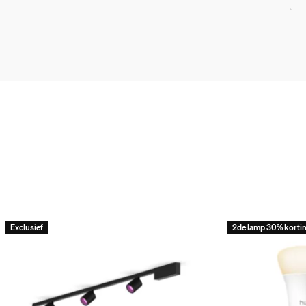
te van de kaarslampen
deze te hoog waren. Ze staken door de kralen van de kroonluchte
Exclusief
2de lamp 30% korti