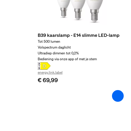
Milieu
Vochtigheid wanneer in werking
5% <H<95% (niet-condenserend)
B39 kaarslamp - E14 slimme LED-lamp
Temperatuur wanneer in werking
Tot 500 lumen
-20 °C t/m 45 °C
Volspectrum daglicht
Ultradiep dimmen tot 0,2%
Extra onderdeel/acces
Bediening via onze app of met je stem
energy.link.label
Kies uw kleur
€ 69,99
Ja
Met kleurverandering (LED)
Ja
Vast ingebouwde LED-lamp
Ja
Inclusief LED-lamp(en)