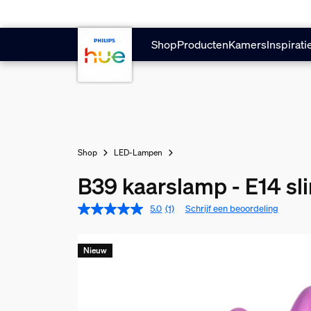
Doorgaan naar inhoud
Shop
Producten
Kamers
Inspirati
Shop
LED-Lampen
B39 kaarslamp - E14 s
5.0
(1)
Schrijf een beoordeling
Nieuw