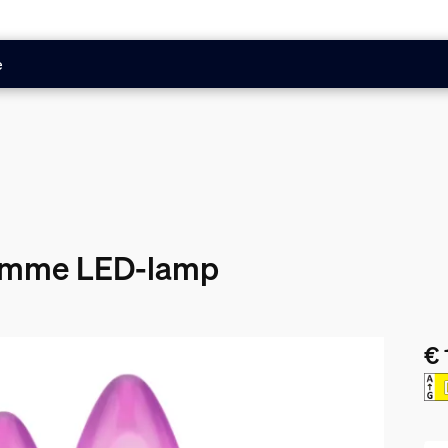
e
limme LED-lamp
€ 
De 