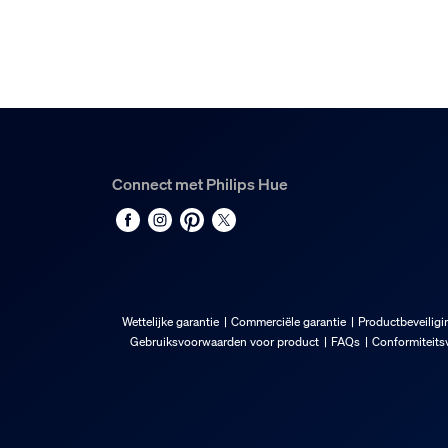
Ja
Lichtkenmerken
Bundelhoek
195
Kleurweergave-index (CRI)
Connect met Philips Hue
80
Kleurtemperatuur
1000-20000 K
Lichtrendement (gespec.) (nom.)
135
Wettelijke garantie
Commerciële garantie
Productbeveiligi
Diversen
Gebruiksvoorwaarden voor product
FAQs
Conformiteitsv
Speciaal ontworpen voor
Sfeer, Slaapkamer, Eetkamer, Functioneel, Ha