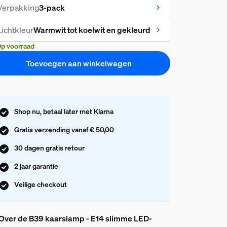
Verpakking
3-pack
Lichtkleur
Warmwit tot koelwit en gekleurd
p voorraad
Toevoegen aan winkelwagen
Shop nu, betaal later met Klarna
Gratis verzending vanaf € 50,00
30 dagen gratis retour
2 jaar garantie
Veilige checkout
Over de B39 kaarslamp - E14 slimme LED-