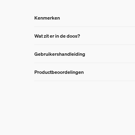
Kenmerken
Kenmerken
Wat zit er in de doos?
Gebruikershandleiding
Productnummer (EAN/UPC)
8721103149848
Productbeoordelingen
Lampkenmerken
Beoordelingen 
Lampvorm
Niet-richtbare kaarslamp
Algemene score: 5
Fitting
E14
1 Recensies
Dimbaar
Ja