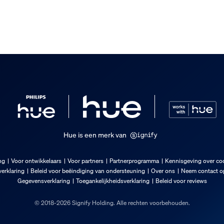
Hue is een merk van
ng
Voor ontwikkelaars
Voor partners
Partnerprogramma
Kennisgeving over co
erklaring
Beleid voor beëindiging van ondersteuning
Over ons
Neem contact op
Gegevensverklaring
Toegankelijkheidsverklaring
Beleid voor reviews
© 2018-2026 Signify Holding. Alle rechten voorbehouden.
l, Thuiskantoor, Studeerkamer, Kinderkamer, Keuken, Woonkame