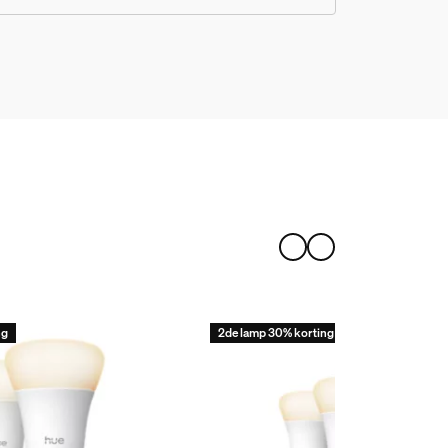
winterse wittinten. Chromasync garandeert
dat de 16 miljoen kleuren van de lamp exact
matchen over meerdere lampen, zonder
kleurafwijking. De lamp is nu 40%
energiezuiniger dan de vorige generatie,
terwijl Matter compatibiliteit zorgt voor een
naadloze connectiviteit met andere smart
home apparatuur. Ontgrendel nog meer
functies met een Hue Bridge.
r heen. Daarvoor in de plaats bolletjes besteld. Deze werken p
ng
2de lamp 30% korting