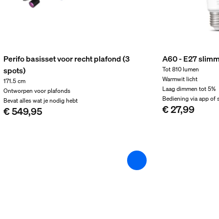
Perifo basisset voor recht plafond (3
A60 - E27 slimm
spots)
Tot 810 lumen
Warmwit licht
171.5 cm
Laag dimmen tot 5%
Ontworpen voor plafonds
soire meegeleverd
Bediening via app of
Bevat alles wat je nodig hebt
€ 27,99
€ 549,95