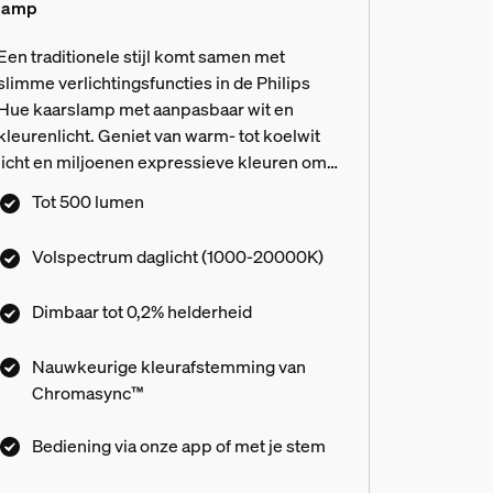
lamp
Een traditionele stijl komt samen met
slimme verlichtingsfuncties in de Philips
Hue kaarslamp met aanpasbaar wit en
kleurenlicht. Geniet van warm- tot koelwit
licht en miljoenen expressieve kleuren om
de perfecte sfeer te creëren en je interieur te
Tot 500 lumen
verrijken. Dankzij ultra-diep dimmen kun je
de lamp dimmen tot slechts 0,2% van de
Volspectrum daglicht (1000-20000K)
totale helderheid terwijl het een gelijkmatige
kleurprestatie behoudt op verschillende
Dimbaar tot 0,2% helderheid
dimniveaus. De nieuwste generatie van deze
elegante, dubbellaagse design-lamp
Nauwkeurige kleurafstemming van
introduceert nieuwe en verbeterde functies,
Chromasync™
waaronder full-spectrum daglicht dat het
gevoel van natuurlijk daglicht in huis brengt.
Bediening via onze app of met je stem
Relax in warme tinten van een zomerse
zonsondergang of krijg energie van heldere