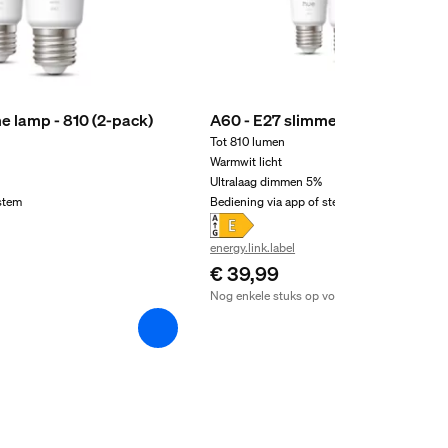
e lamp - 810 (2-pack)
A60 - E27 slimme lamp - 810
Tot 810 lumen
Warmwit licht
Ultralaag dimmen 5%
 stem
Bediening via app of stem
energy.link.label
€ 39,99
Nog enkele stuks op voorraad