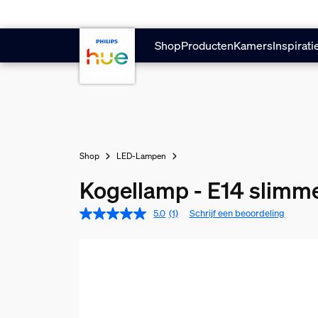
Doorgaan naar inhoud
Shop
Producten
Kamers
Inspirati
Shop
LED-Lampen
Kogellamp - E14 slimm
5.0
(1)
Schrijf een beoordeling