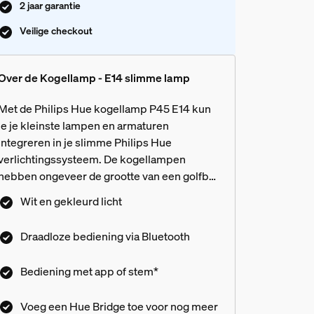
2 jaar garantie
Veilige checkout
Over de Kogellamp - E14 slimme lamp
Met de Philips Hue kogellamp P45 E14 kun
je je kleinste lampen en armaturen
integreren in je slimme Philips Hue
verlichtingssysteem. De kogellampen
hebben ongeveer de grootte van een golfbal
en passen daar waar langere E14-lampen
Wit en gekleurd licht
niet passen. Ze zijn verkrijgbaar in White,
 White, White ambiance en White
White ambiance of White and color
Draadloze bediening via Bluetooth
ambiance en brengen miljoenen lichtkleuren
op elke plek in je huis.
Bediening met app of stem*
armaturen?
Voeg een Hue Bridge toe voor nog meer