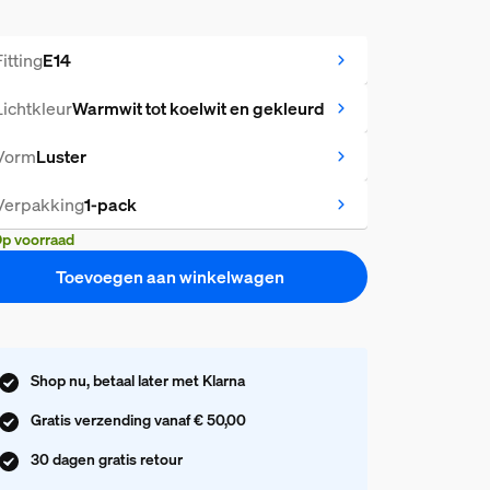
Fitting
E14
Lichtkleur
Warmwit tot koelwit en gekleurd
Vorm
Luster
Verpakking
1-pack
p voorraad
Toevoegen aan winkelwagen
Shop nu, betaal later met Klarna
Gratis verzending vanaf € 50,00
30 dagen gratis retour