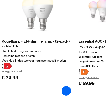
Kogellamp - E14 slimme lamp - (2-pack)
Essential A60 -
lm - 8 W - 4-pac
Zachtwit licht
Directe bediening via Bluetooth
Tot 806 lumen
Bediening met app of stem*
Essentieel wit licht
Voeg Hue Bridge toe voor nog meer mogelijkheden
Laag dimmen tot 2%
 verpakking
Essentiële kleur
energy.link.label
€ 34,99
energy.link.label
€ 59,99