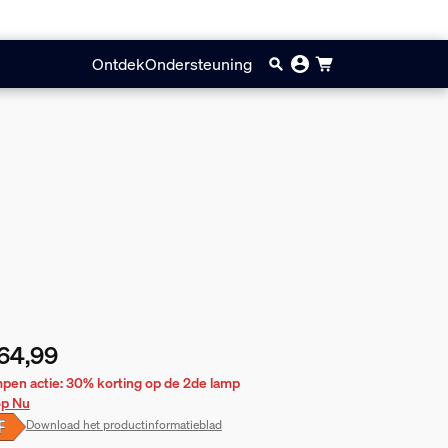
Ontdek
Ondersteuning
64,99
huidige prijs is € 64,99
pen actie: 30% korting op de 2de lamp
p Nu
Download het productinformatieblad