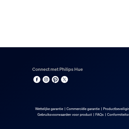
Brutogewicht
0,08 kg
Hoogte
174 mm
Lengte
55 mm
Breedte
72 mm
Materiaalnummer (12NC)
Connect met Philips Hue
929003573601
Verpakkingsinformatie
EAN
Wettelijke garantie
Commerciële garantie
Productbeveiligi
8719514491229
Gebruiksvoorwaarden voor product
FAQs
Conformiteitsv
Opgenomen vermogen