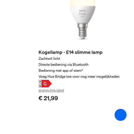
2 jaar
Ja
Lichtkenmerken
Kleurweergave-index (CRI)
Kogellamp - E14 slimme lamp
≥80
Zachtwit licht
Directe bediening via Bluetooth
Kleurtemperatuur
Bediening met app of stem*
2000-6500 K
Voeg Hue Bridge toe voor nog meer mogelijkheden
Afmetingen en gewicht
energy.link.label
€ 21,99
EAN/UPC - product
8719514491229
Nettogewicht
0,04 kg