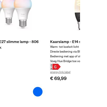
 E27 slimme lamp - 806
Kaarslamp - E14 slimme lamp - (
k
Warm- tot koelwit licht
Directe bediening via Bluetooth
Bediening met app of stem*
Voeg Hue Bridge toe voor nog meer mogelij
energy.link.label
€ 69,99