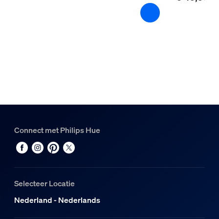
2000-6500 K
Diversen
Speciaal ontworpen voor
Woonkamer, Slaapkamer
Stijl
Modern
Type
Plafondlampen
Connect met Philips Hue
Afmetingen en gewicht verpakking
EAN/UPC - product
8718696176528
Selecteer Locatie
Nettogewicht
Nederland - Nederlands
3,77 kg