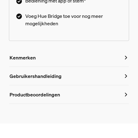
Bediening met app of stem*
Voeg Hue Bridge toe voor nog meer
mogelijkheden
Kenmerken
Kenmerken
Gebruikershandleiding
Productnummer (EAN/UPC)
Productbeoordelingen
8718696176528
Design en afwerking
Kleur
Zwart