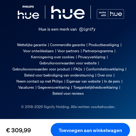
Brutogewicht
4,68 kg
Hoogte
100 mm
Hue is een merk van
Lengte
502 mm
Wettelijke garantie
Commerciële garantie
Productbeveiliging
Voor ontwikkelaars
Voor partners
Partnerprogramma
Breedte
Kennisgeving over cookies
Privacyverklaring
476 mm
Gebruiksvoorwaarden voor website
Materiaalnummer (12NC)
Gebruiksvoorwaarden voor product
FAQs
Conformiteitsverklaring
Beleid voor beëindiging van ondersteuning
Over ons
915005997501
Neem contact op met Philips
Eigenaar van website
In de pers
Afmetingen en gewicht van product
Vacatures
Gegevensverklaring
Toegankelijkheidsverklaring
Beleid voor reviews
Totale hoogte
© 2018-2026 Signify Holding. Alle rechten voorbehouden.
860 mm
Totale lengte
€ 309,99
425 mm
Toevoegen aan winkelwagen