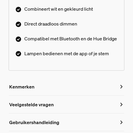
Combineert wit en gekleurd licht
Direct draadloos dimmen
Compatibel met Bluetooth en de Hue Bridge
Lampen bedienen met de app of je stem
Kenmerken
Kenmerken
Veelgestelde vragen
Veelgestelde vragen
Productnummer (EAN/UPC)
Gebruikershandleiding
8719514476219