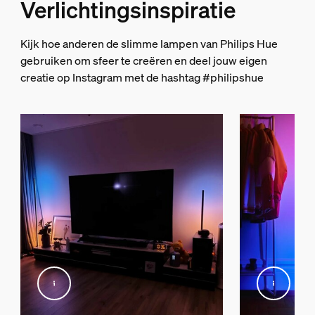
Verlichtingsinspiratie
Woonkamer, Slaapkamer
Type
Kijk hoe anderen de slimme lampen van Philips Hue
Vloerlamp
gebruiken om sfeer te creëren en deel jouw eigen
Afmetingen en gewicht verpakking
creatie op Instagram met de hashtag #philipshue
EAN/UPC - product
8719514476219
Nettogewicht
2,37 kg
Brutogewicht
3,33 kg
Hoogte
1.506 mm
Lengte
140 mm
Breedte