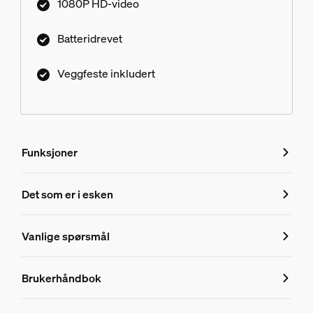
1080P HD-video
Batteridrevet
Veggfeste inkludert
Funksjoner
Funksjoner
Det som er i esken
Produktnummer (EAN/UPC)
Vanlige spørsmål
8719514492936
Vanlige spørsmål
Design og utseende
Brukerhåndbok
Farge