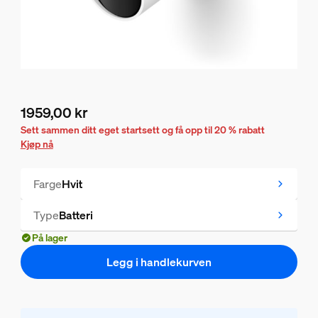
1959,00 kr
Nåværende pris er 1959,00 kr
Sett sammen ditt eget startsett og få opp til 20 % rabatt
Kjøp nå
Farge
Hvit
Type
Batteri
På lager
Legg i handlekurven