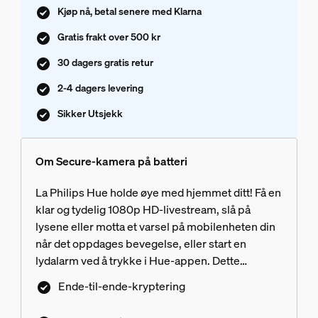
Kjøp nå, betal senere med Klarna
Gratis frakt over 500 kr
30 dagers gratis retur
2-4 dagers levering
Sikker Utsjekk
Om Secure-kamera på batteri
La Philips Hue holde øye med hjemmet ditt! Få en
klar og tydelig 1080p HD-livestream, slå på
lysene eller motta et varsel på mobilenheten din
når det oppdages bevegelse, eller start en
lydalarm ved å trykke i Hue-appen. Dette
trådløse sikkerhetskameraet er enkelt å montere
Ende-til-ende-kryptering
og installere i alle hjem.