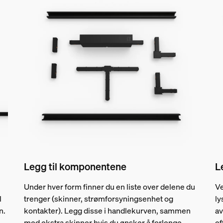
Legg til komponentene
L
Under hver form finner du en liste over delene du
Ve
l
trenger (skinner, strømforsyningsenhet og
ly
n.
kontakter). Legg disse i handlekurven, sammen
av
med ekstra skinner hvis du ønsker å forlenge
ef