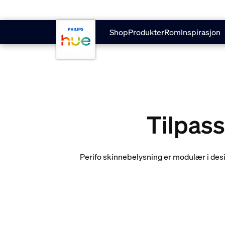
Hopp til hovedinnhold
Shop
Produkter
Rom
Inspirasjon
Tilpass
Perifo skinnebelysning er modulær i desi