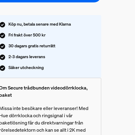
Köp nu, betala senare med Klarna
Fri frakt över 500 kr
30 dagars gratis returrätt
2-3 dagars leverans
Säker utcheckning
Om Secure trådbunden videodörrklocka,
paket
Missa inte besökare eller leveranser! Med
Hue dörrklocka och ringsignal i vår
paketlösning får du direktvarningar från
rörelsedetektorn och kan se allt i 2K med