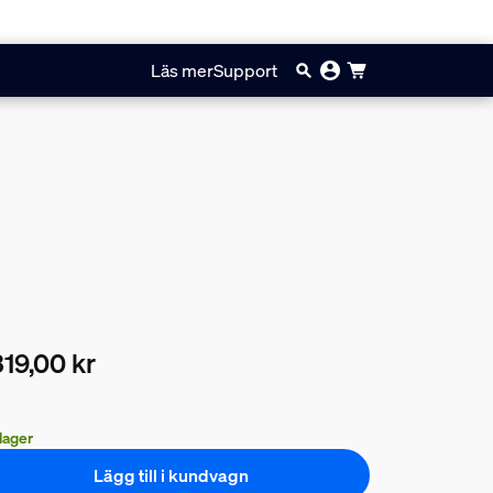
Läs mer
Support
19,00 kr
arande pris är 2319,00 kr
 lager
Lägg till i kundvagn