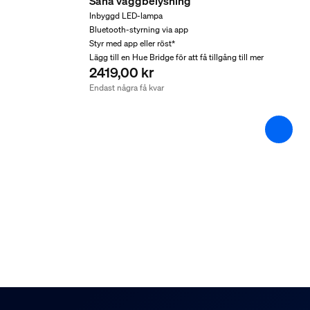
Sana väggbelysning
Kompatibilitet med Hue Chime
Inbyggd LED-lampa
Hue Bridge, Hue Secure, Trådbunden Hue-dörr
Can I mute/unmute the 
Bluetooth-styrning via app
Styr med app eller röst*
Förpackningens mått oc
Lägg till en Hue Bridge för att få tillgång till mer
2419,00 kr
Endast några få kvar
Does the Hue Secure do
EAN/UPC – produkt
8720169361584
Nettovikt
0,23 kg
Does the Hue Secure do
Bruttovikt
0,54 kg
Höjd
Can I remove the front 
176 mm
Längd
86 mm
Is the doorbell weather
Bredd
219 mm