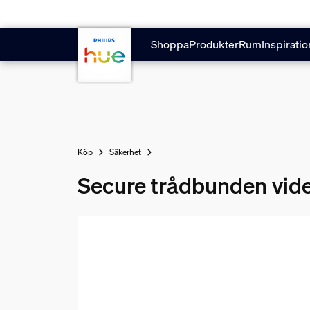
Hoppa till huvudinnehåll
Shoppa
Produkter
Rum
Inspiratio
Köp
Säkerhet
Secure trådbunden vide