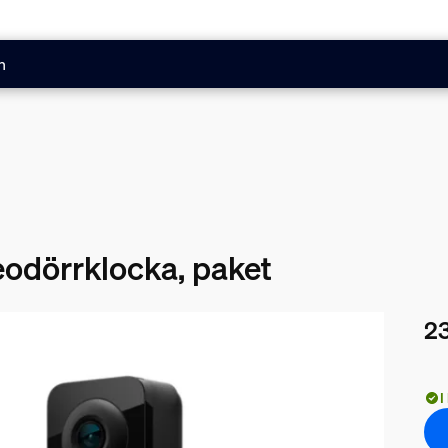
n
odörrklocka, paket
23
Nuv
I