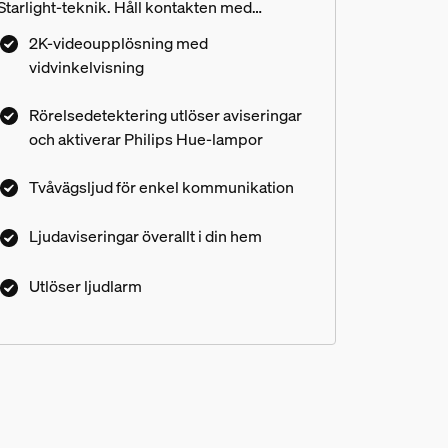
Starlight-teknik. Håll kontakten med
tvåvägssamtal, oavsett var du är. Dörrklockan
2K-videoupplösning med
aktiverar dina Philips Hue lampor och
vidvinkelvisning
skickar varningar i realtid, medan den smarta
Chimen skickar ljudvarningar. Alltihop
Rörelsedetektering utlöser aviseringar
samverkar med dina Hue lampor och
och aktiverar Philips Hue-lampor
tillbehör för att göra ditt hem mer säkert,
dygnet runt. Kräver 12–24 VAC – minst 10
Tvåvägsljud för enkel kommunikation
VA-transformator (ingår ej)
Ljudaviseringar överallt i din hem
orbell (chime)?
Utlöser ljudlarm
?