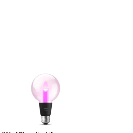
nctionality?
ure doorbell myself or do I need
 medföljer.
w of the camera?
nd how does it work?
ent volumes for my Smart Chime?