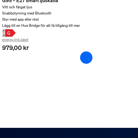
G95 – E27 smart ljuskälla
Vitt och färgat ljus
klocka
smart chime without the Hue a
Snabbstyrning med Bluetooth
Styr med app eller röst
h vikt
Lägg till en Hue Bridge för att få tillgång till mer
energy.link.label
orbell require a Bridge?
979,00 kr
orbell have a battery (backup)?
cover of the Smart chime?
proof?