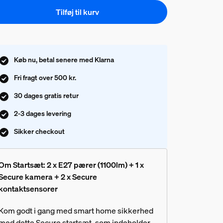
Tilføj til kurv
Køb nu, betal senere med Klarna
Fri fragt over 500 kr.
30 dages gratis retur
2-3 dages levering
Sikker checkout
Om Startsæt: 2 x E27 pærer (1100lm) + 1 x
Secure kamera + 2 x Secure
kontaktsensorer
Kom godt i gang med smart home sikkerhed
med dette Secure startsæt, som indeholder