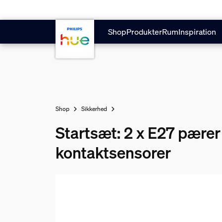
Gå til hovedindholdet
Shop
Produkter
Rum
Inspiration
Shop
Sikkerhed
Startsæt: 2 x E27 pærer
kontaktsensorer