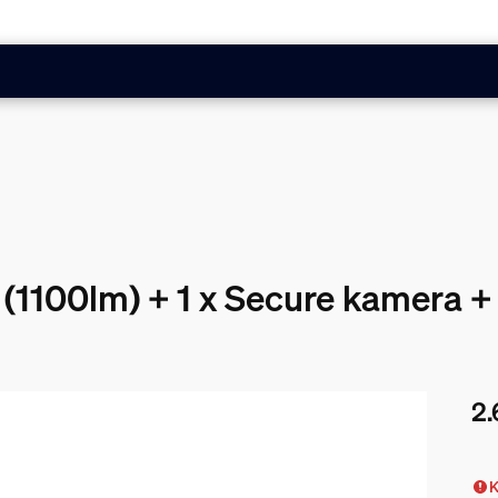
 (1100lm) + 1 x Secure kamera +
2.
Nuv
K