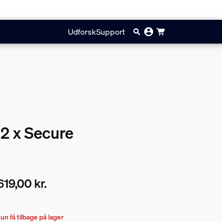
Udforsk
Support
 2 x Secure
619,00 kr.
ærende pris er 2.619,00 kr.
un få tilbage på lager