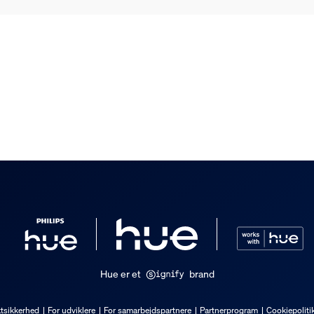
hør medfølger
Hue er et
brand
tsikkerhed
For udviklere
For samarbejdspartnere
Partnerprogram
Cookiepoliti