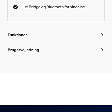
Hue Bridge og Bluetooth forbindelse
Funktioner
Funktioner
Brugervejledning
Produktnummer (EAN/UPC)
8721103109354
Pære egenskaber
Dæmpbar
Ja
Design og finish