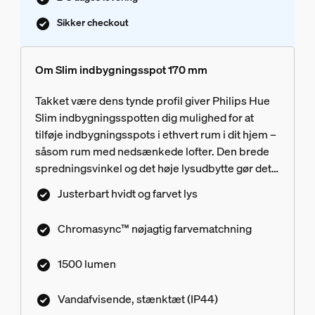
Sikker checkout
Om Slim indbygningsspot 170 mm
Takket være dens tynde profil giver Philips Hue
Slim indbygningsspotten dig mulighed for at
tilføje indbygningsspots i ethvert rum i dit hjem –
såsom rum med nedsænkede lofter. Den brede
spredningsvinkel og det høje lysudbytte gør det
muligt at lyse endnu større rum op.
Justerbart hvidt og farvet lys
Chromasync™ nøjagtig farvematchning
1500 lumen
Vandafvisende, stænktæt (IP44)