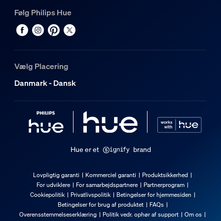
Følg Philips Hue
Farve
Hvid
Materiale
Formstøbt aluminium, PC
Vælg Placering
Holdbarhed
Danmark - Dansk
Antal tændingscyklusser
50.000
Omgivelsestemperaturområde
-20 til +45 °C
Hue er et
brand
Normeret levetid
25.000
Lovpligtig garanti
Kommerciel garanti
Produktsikkerhed
For udviklere
For samarbejdspartnere
Partnerprogram
Ekstra funktioner/tilbehør medfølger
Cookiepolitik
Privatlivspolitik
Betingelser for hjemmesiden
Betingelser for brug af produktet
FAQs
Overensstemmelseserklæring
Politik vedr. ophør af support
Om os
Batterier inkluderet