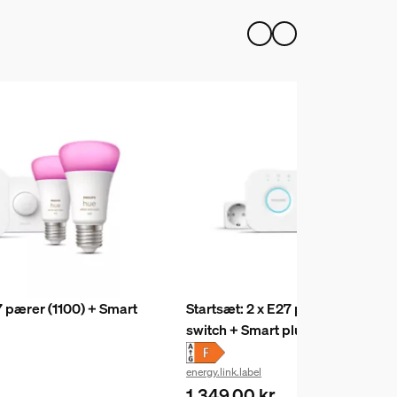
7 pærer (1100) + Smart
Startsæt: 2 x E27 pærer (1100) +
switch + Smart plug
energy.link.label
1.349,00 kr.