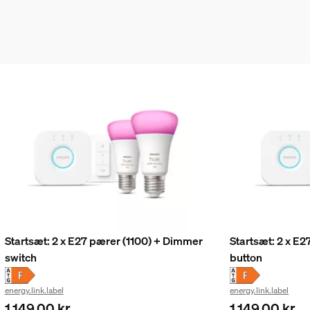
Startsæt: 2 x E27 pærer (1100) + Dimmer
Startsæt: 2 x E2
switch
button
energy.link.label
energy.link.label
1.149,00 kr.
1.149,00 kr.