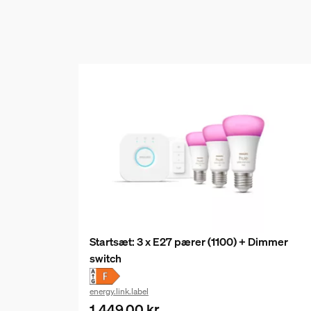
Startsæt: 3 x E27 pærer (1100) + Dimmer
switch
energy.link.label
1.449,00 kr.