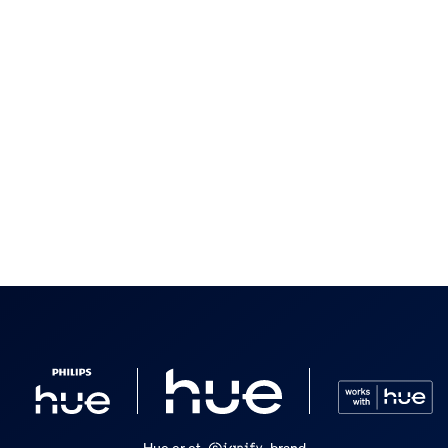
Hue er et
brand