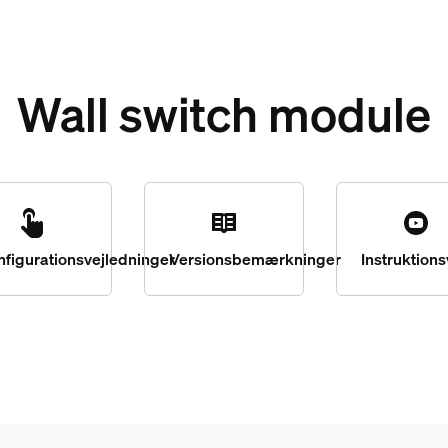
Wall switch module
nfigurationsvejledninger
Versionsbemærkninger
Instruktion